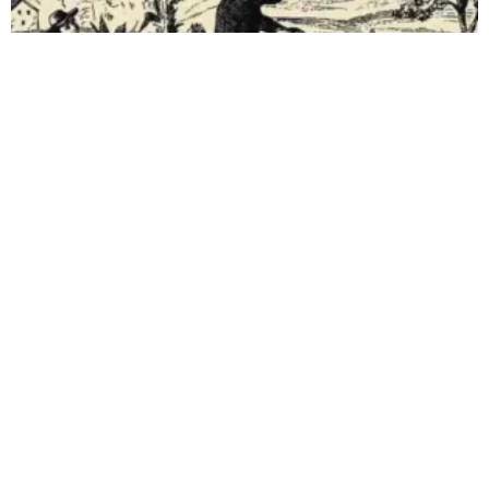
Ben jij scherp genoeg om in 10 seconden de
vrouw, kat...
14 november 2025