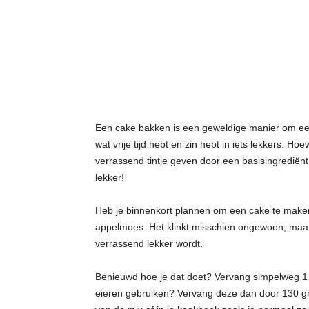
t
j
e
s
Een cake bakken is een geweldige manier om een 
wat vrije tijd hebt en zin hebt in iets lekkers. H
verrassend tintje geven door een basisingrediënt
lekker!
Heb je binnenkort plannen om een cake te maken
appelmoes. Het klinkt misschien ongewoon, maar d
verrassend lekker wordt.
Benieuwd hoe je dat doet? Vervang simpelweg 1 
eieren gebruiken? Vervang deze dan door 130 gra