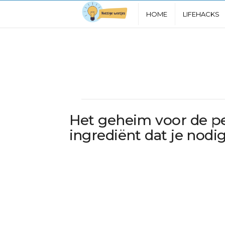
N
HOME
LIFEHACKS
u
t
t
i
Het geheim voor de pe
g
ingrediënt dat je nodi
e
W
e
e