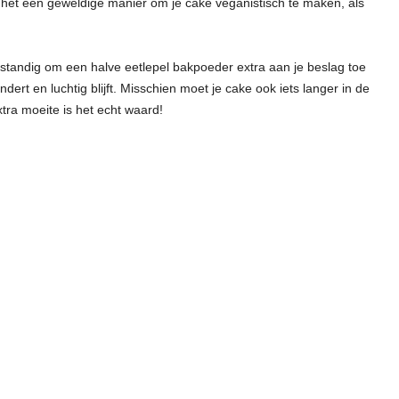
s het een geweldige manier om je cake veganistisch te maken, als
rstandig om een halve eetlepel bakpoeder extra aan je beslag toe
dert en luchtig blijft. Misschien moet je cake ook iets langer in de
xtra moeite is het echt waard!