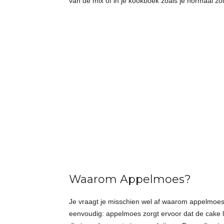
van de mix of in je kookboek zoals je normaal zo
Waarom Appelmoes?
Je vraagt je misschien wel af waarom appelmoes 
eenvoudig: appelmoes zorgt ervoor dat de cake lek