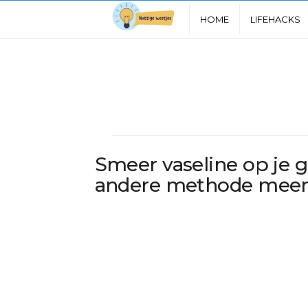
N
HOME
LIFEHACKS
u
t
t
i
Smeer vaseline op je g
g
andere methode meer
e
W
e
e