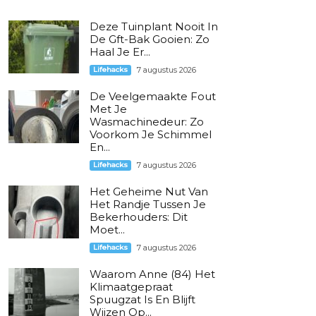
Deze Tuinplant Nooit In
De Gft-Bak Gooien: Zo
Haal Je Er...
Lifehacks
7 augustus 2026
De Veelgemaakte Fout
Met Je
Wasmachinedeur: Zo
Voorkom Je Schimmel
En...
Lifehacks
7 augustus 2026
Het Geheime Nut Van
Het Randje Tussen Je
Bekerhouders: Dit
Moet...
Lifehacks
7 augustus 2026
Waarom Anne (84) Het
Klimaatgepraat
Spuugzat Is En Blijft
Wijzen Op...