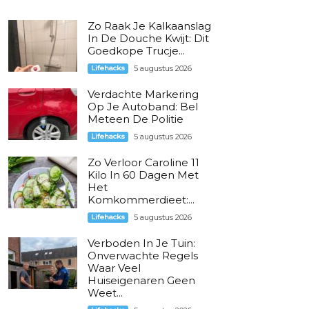
Zo Raak Je Kalkaanslag
In De Douche Kwijt: Dit
Goedkope Trucje...
Lifehacks
5 augustus 2026
Verdachte Markering
Op Je Autoband: Bel
Meteen De Politie
Lifehacks
5 augustus 2026
Zo Verloor Caroline 11
Kilo In 60 Dagen Met
Het
Komkommerdieet:...
Lifehacks
5 augustus 2026
Verboden In Je Tuin:
Onverwachte Regels
Waar Veel
Huiseigenaren Geen
Weet...