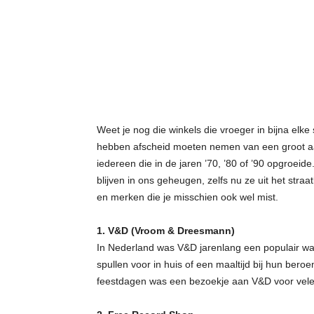
t
j
e
s
Weet je nog die winkels die vroeger in bijna el
hebben afscheid moeten nemen van een groot aan
iedereen die in de jaren ’70, ’80 of ’90 opgroei
blijven in ons geheugen, zelfs nu ze uit het straa
en merken die je misschien ook wel mist.
1. V&D (Vroom & Dreesmann)
In Nederland was V&D jarenlang een populair wa
spullen voor in huis of een maaltijd bij hun bero
feestdagen was een bezoekje aan V&D voor velen