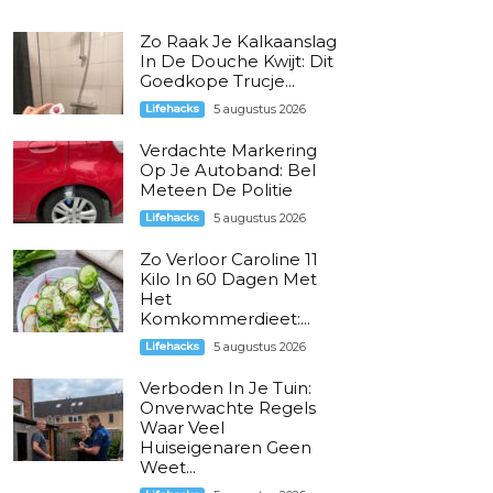
Zo Raak Je Kalkaanslag
In De Douche Kwijt: Dit
Goedkope Trucje...
Lifehacks
5 augustus 2026
Verdachte Markering
Op Je Autoband: Bel
Meteen De Politie
Lifehacks
5 augustus 2026
Zo Verloor Caroline 11
Kilo In 60 Dagen Met
Het
Komkommerdieet:...
Lifehacks
5 augustus 2026
Verboden In Je Tuin:
Onverwachte Regels
Waar Veel
Huiseigenaren Geen
Weet...