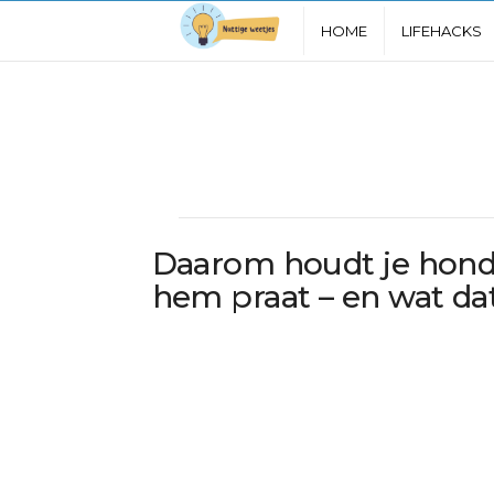
N
HOME
LIFEHACKS
u
t
t
i
Daarom houdt je hond 
g
hem praat – en wat da
e
W
e
e