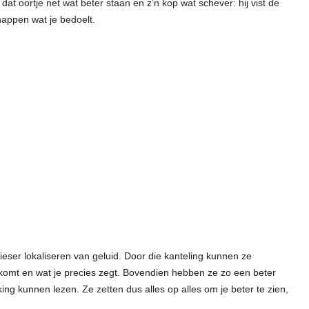
t dat oortje net wat beter staan en z’n kop wat schever: hij vist de
nappen wat je bedoelt.
ieser lokaliseren van geluid. Door die kanteling kunnen ze
omt en wat je precies zegt. Bovendien hebben ze zo een beter
king kunnen lezen. Ze zetten dus alles op alles om je beter te zien,