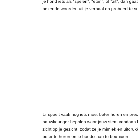
je hond iets als “spelen”, “eten”, of “zit”, dan gaa
bekende woorden uit je verhaal en probeert te s
Er speelt vaak nog iets mee: beter horen en prec
nauwkeuriger bepalen waar jouw stem vandaan k
zicht op je gezicht, zodat ze je mimiek en uitdruk
beter te horen en je boodschap te begrijpen.