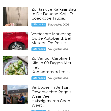
Zo Raak Je Kalkaanslag
In De Douche Kwijt: Dit
Goedkope Trucje...
Lifehacks
5 augustus 2026
Verdachte Markering
Op Je Autoband: Bel
Meteen De Politie
Lifehacks
5 augustus 2026
Zo Verloor Caroline 11
Kilo In 60 Dagen Met
Het
Komkommerdieet:...
Lifehacks
5 augustus 2026
Verboden In Je Tuin:
Onverwachte Regels
Waar Veel
Huiseigenaren Geen
Weet...