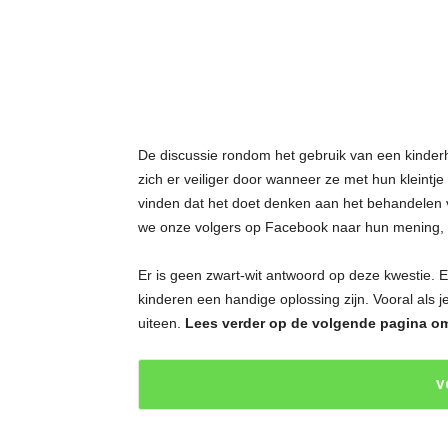
t
j
e
s
De discussie rondom het gebruik van een kinder
zich er veiliger door wanneer ze met hun klein
vinden dat het doet denken aan het behandelen v
we onze volgers op Facebook naar hun mening, e
Er is geen zwart-wit antwoord op deze kwestie. 
kinderen een handige oplossing zijn. Vooral als 
uiteen.
Lees verder op de volgende pagina om 
V