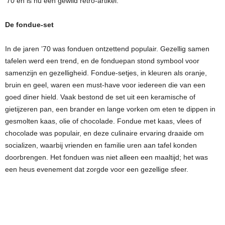
’70 en is nu een gewild retro-artikel.
De fondue-set
In de jaren ’70 was fonduen ontzettend populair. Gezellig samen
tafelen werd een trend, en de fonduepan stond symbool voor
samenzijn en gezelligheid. Fondue-setjes, in kleuren als oranje,
bruin en geel, waren een must-have voor iedereen die van een
goed diner hield. Vaak bestond de set uit een keramische of
gietijzeren pan, een brander en lange vorken om eten te dippen in
gesmolten kaas, olie of chocolade. Fondue met kaas, vlees of
chocolade was populair, en deze culinaire ervaring draaide om
socializen, waarbij vrienden en familie uren aan tafel konden
doorbrengen. Het fonduen was niet alleen een maaltijd; het was
een heus evenement dat zorgde voor een gezellige sfeer.