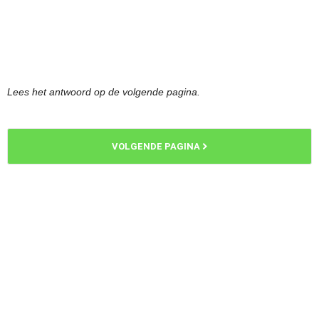
Lees het antwoord op de volgende pagina.
VOLGENDE PAGINA