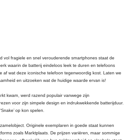
d vol fragiele en snel verouderende smartphones staat de
rk waarin de batterij eindeloos leek te duren en telefoons
e af wat deze iconische telefoon tegenwoordig kost. Laten we
aamheid en uitzoeken wat de huidige waarde ervan is!
arkt kwam, werd razend populair vanwege zijn
zen voor zijn simpele design en indrukwekkende batterijduur.
 ‘Snake’ op kon spelen.
zamelobject. Originele exemplaren in goede staat kunnen
atforms zoals Marktplaats. De prijzen variëren, maar sommige