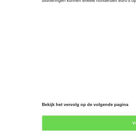
uitvoeringen kunnen enkele honderden euro’s op
Bekijk het vervolg op de volgende pagina
V