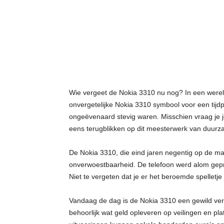
t
j
e
s
Wie vergeet de Nokia 3310 nu nog? In een werel
onvergetelijke Nokia 3310 symbool voor een tijdpe
ongeëvenaard stevig waren. Misschien vraag je j
eens terugblikken op dit meesterwerk van duurz
De Nokia 3310, die eind jaren negentig op de m
onverwoestbaarheid. De telefoon werd alom gepre
Niet te vergeten dat je er het beroemde spelletje
Vandaag de dag is de Nokia 3310 een gewild ver
behoorlijk wat geld opleveren op veilingen en pl