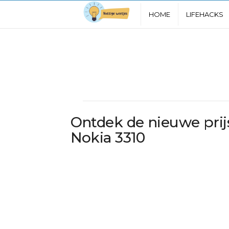
N
HOME
LIFEHACKS
u
t
t
i
Ontdek de nieuwe prij
g
Nokia 3310
e
W
e
e