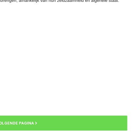
brengen, afhankelijk van hun zeldzaamheid en algehele staat.
OLGENDE PAGINA