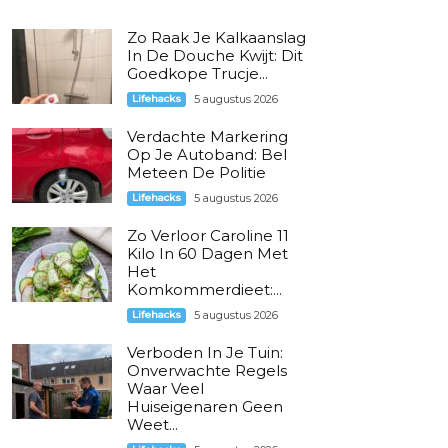
Zo Raak Je Kalkaanslag
In De Douche Kwijt: Dit
Goedkope Trucje...
Lifehacks
5 augustus 2026
Verdachte Markering
Op Je Autoband: Bel
Meteen De Politie
Lifehacks
5 augustus 2026
Zo Verloor Caroline 11
Kilo In 60 Dagen Met
Het
Komkommerdieet:...
Lifehacks
5 augustus 2026
Verboden In Je Tuin:
Onverwachte Regels
Waar Veel
Huiseigenaren Geen
Weet...