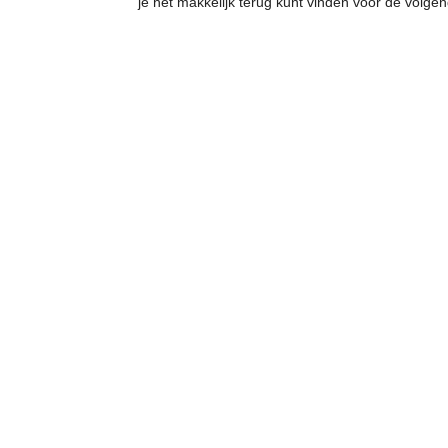
je het makkelijk terug kunt vinden voor de volgen