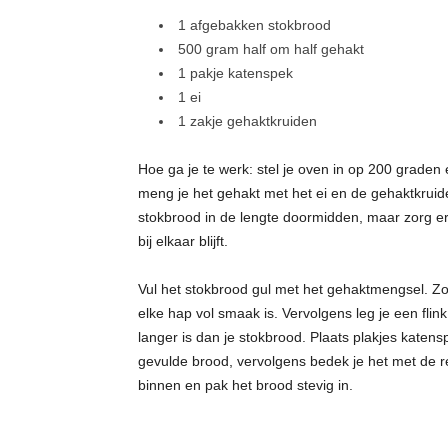
1 afgebakken stokbrood
500 gram half om half gehakt
1 pakje katenspek
1 ei
1 zakje gehaktkruiden
Hoe ga je te werk: stel je oven in op 200 graden
meng je het gehakt met het ei en de gehaktkruide
stokbrood in de lengte doormidden, maar zorg er
bij elkaar blijft.
Vul het stokbrood gul met het gehaktmengsel. Zor
elke hap vol smaak is. Vervolgens leg je een flin
langer is dan je stokbrood. Plaats plakjes katensp
gevulde brood, vervolgens bedek je het met de re
binnen en pak het brood stevig in.