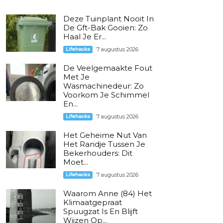
Deze Tuinplant Nooit In
De Gft-Bak Gooien: Zo
Haal Je Er...
Lifehacks
7 augustus 2026
De Veelgemaakte Fout
Met Je
Wasmachinedeur: Zo
Voorkom Je Schimmel
En...
Lifehacks
7 augustus 2026
Het Geheime Nut Van
Het Randje Tussen Je
Bekerhouders: Dit
Moet...
Lifehacks
7 augustus 2026
Waarom Anne (84) Het
Klimaatgepraat
Spuugzat Is En Blijft
Wijzen Op...