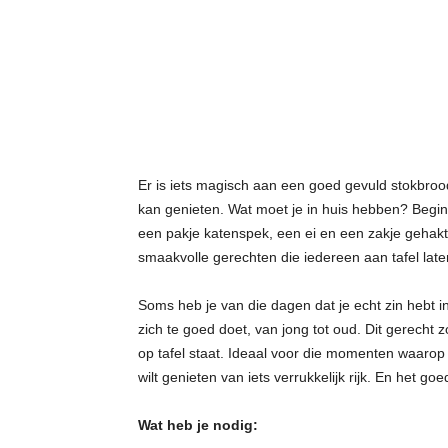
t
j
e
s
Er is iets magisch aan een goed gevuld stokbrood
kan genieten. Wat moet je in huis hebben? Begi
een pakje katenspek, een ei en een zakje gehaktkr
smaakvolle gerechten die iedereen aan tafel late
Soms heb je van die dagen dat je echt zin hebt in
zich te goed doet, van jong tot oud. Dit gerecht 
op tafel staat. Ideaal voor die momenten waarop 
wilt genieten van iets verrukkelijk rijk. En het g
Wat heb je nodig: