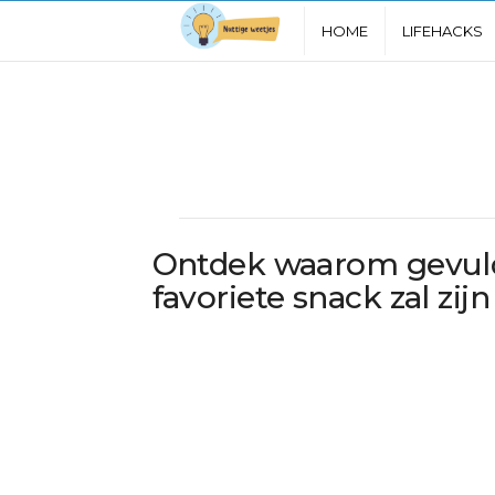
N
HOME
LIFEHACKS
u
t
t
i
Ontdek waarom gevuld
g
favoriete snack zal zijn
e
W
e
e