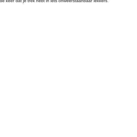
de keer dat je trek hebt in iets onweerstaanbaar lekkers.