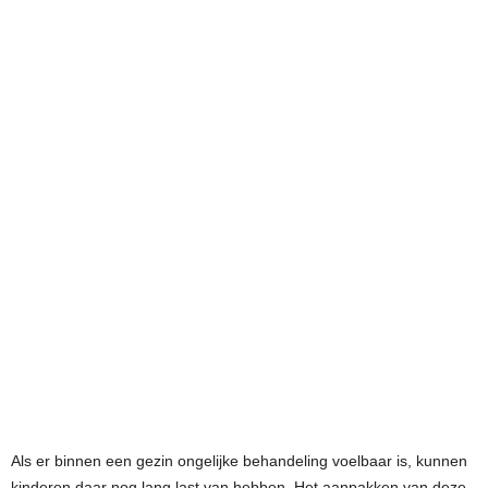
Als er binnen een gezin ongelijke behandeling voelbaar is, kunnen
kinderen daar nog lang last van hebben. Het aanpakken van deze