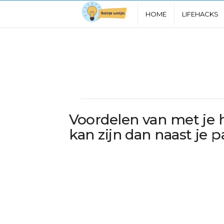
N
HOME
LIFEHACKS
u
t
t
i
Voordelen van met je 
g
kan zijn dan naast je p
e
W
e
e