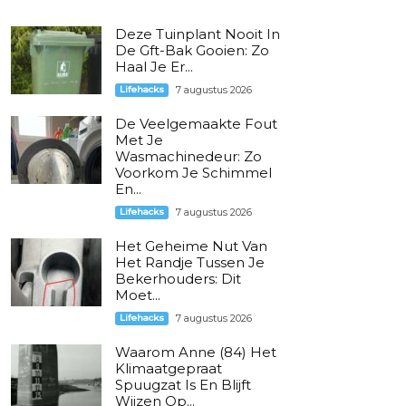
Deze Tuinplant Nooit In
De Gft-Bak Gooien: Zo
Haal Je Er...
Lifehacks
7 augustus 2026
De Veelgemaakte Fout
Met Je
Wasmachinedeur: Zo
Voorkom Je Schimmel
En...
Lifehacks
7 augustus 2026
Het Geheime Nut Van
Het Randje Tussen Je
Bekerhouders: Dit
Moet...
Lifehacks
7 augustus 2026
Waarom Anne (84) Het
Klimaatgepraat
Spuugzat Is En Blijft
Wijzen Op...