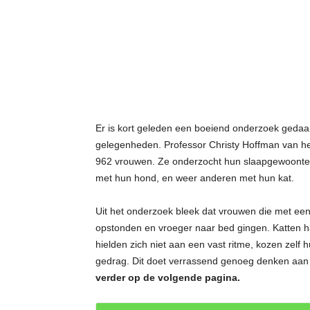
t
j
e
s
Er is kort geleden een boeiend onderzoek gedaan
gelegenheden. Professor Christy Hoffman van het
962 vrouwen. Ze onderzocht hun slaapgewoonten
met hun hond, en weer anderen met hun kat.
Uit het onderzoek bleek dat vrouwen die met een
opstonden en vroeger naar bed gingen. Katten h
hielden zich niet aan een vast ritme, kozen zelf
gedrag. Dit doet verrassend genoeg denken aan 
verder op de volgende pagina.