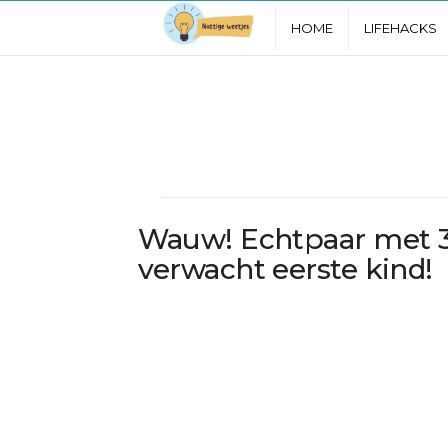
N
HOME
LIFEHACKS
u
t
t
i
Wauw! Echtpaar met 30 
g
verwacht eerste kind!
e
W
e
e