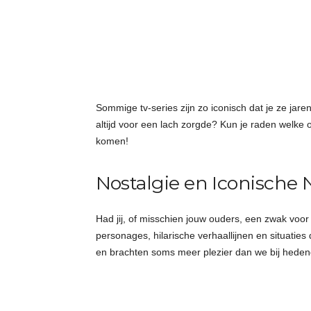
t
j
e
s
Sommige tv-series zijn zo iconisch dat je ze jar
altijd voor een lach zorgde? Kun je raden welke 
komen!
Nostalgie en Iconische 
Had jij, of misschien jouw ouders, een zwak voo
personages, hilarische verhaallijnen en situatie
en brachten soms meer plezier dan we bij hede