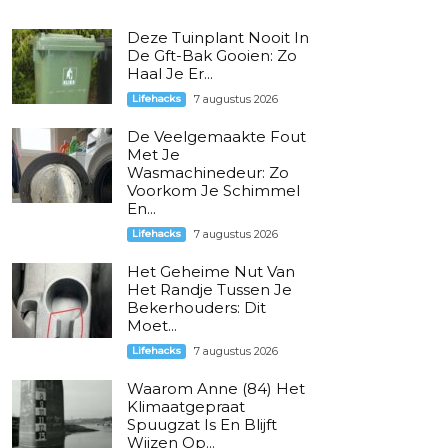
Deze Tuinplant Nooit In
De Gft-Bak Gooien: Zo
Haal Je Er...
Lifehacks
7 augustus 2026
De Veelgemaakte Fout
Met Je
Wasmachinedeur: Zo
Voorkom Je Schimmel
En...
Lifehacks
7 augustus 2026
Het Geheime Nut Van
Het Randje Tussen Je
Bekerhouders: Dit
Moet...
Lifehacks
7 augustus 2026
Waarom Anne (84) Het
Klimaatgepraat
Spuugzat Is En Blijft
Wijzen Op...