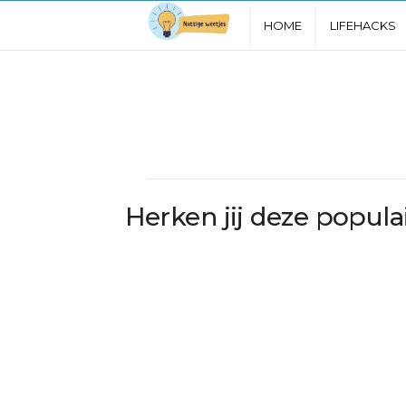
N
HOME
LIFEHACKS
u
t
t
i
Herken jij deze popula
g
e
W
e
e