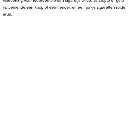
voldoening voor iedereen die een sigaretje wilde. Je stopte er geld
in, bediende een knop of een hendel, en een pakje sigaretten rolde
eruit.