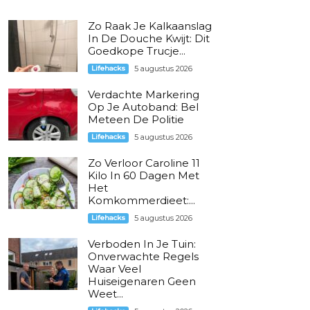
Zo Raak Je Kalkaanslag
In De Douche Kwijt: Dit
Goedkope Trucje...
Lifehacks
5 augustus 2026
Verdachte Markering
Op Je Autoband: Bel
Meteen De Politie
Lifehacks
5 augustus 2026
Zo Verloor Caroline 11
Kilo In 60 Dagen Met
Het
Komkommerdieet:...
Lifehacks
5 augustus 2026
Verboden In Je Tuin:
Onverwachte Regels
Waar Veel
Huiseigenaren Geen
Weet...