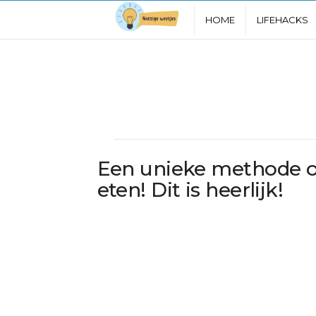
N
HOME
LIFEHACKS
u
t
t
i
Een unieke methode o
g
eten! Dit is heerlijk!
e
W
e
e