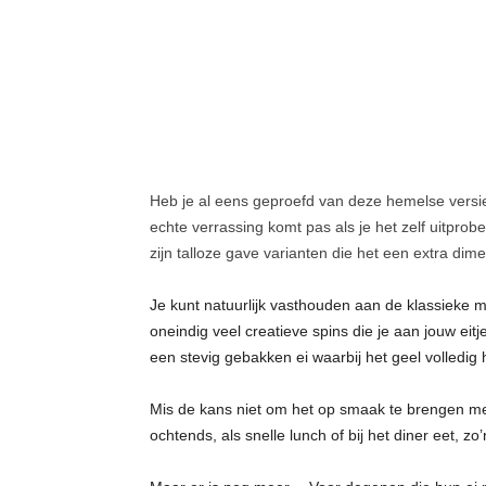
t
j
e
s
Heb je al eens geproefd van deze hemelse versie
echte verrassing komt pas als je het zelf uitprobe
zijn talloze gave varianten die het een extra di
Je kunt natuurlijk vasthouden aan de klassieke m
oneindig veel creatieve spins die je aan jouw eit
een stevig gebakken ei waarbij het geel volledig h
Mis de kans niet om het op smaak te brengen met 
ochtends, als snelle lunch of bij het diner eet, zo’n