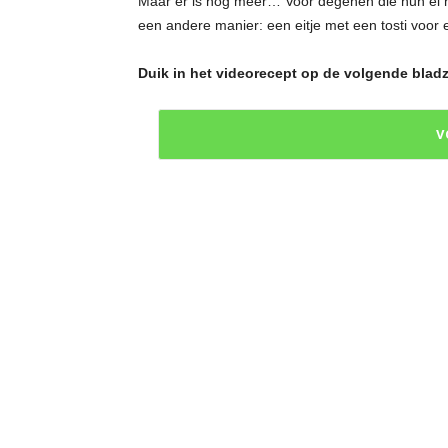
Maar er is nog meer… Voor degenen die hun ei n
een andere manier: een eitje met een tosti voor 
Duik in het videorecept op de volgende blad
V