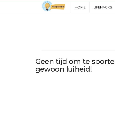
N
HOME
LIFEHACKS
u
t
t
i
Geen tijd om te sport
g
gewoon luiheid!
e
W
e
e