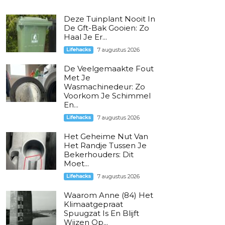
Deze Tuinplant Nooit In
De Gft-Bak Gooien: Zo
Haal Je Er...
Lifehacks
7 augustus 2026
De Veelgemaakte Fout
Met Je
Wasmachinedeur: Zo
Voorkom Je Schimmel
En...
Lifehacks
7 augustus 2026
Het Geheime Nut Van
Het Randje Tussen Je
Bekerhouders: Dit
Moet...
Lifehacks
7 augustus 2026
Waarom Anne (84) Het
Klimaatgepraat
Spuugzat Is En Blijft
Wijzen Op...