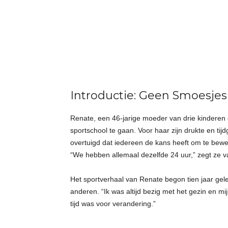
t
j
e
s
Introductie: Geen Smoesjes
Renate, een 46-jarige moeder van drie kinderen e
sportschool te gaan. Voor haar zijn drukte en ti
overtuigd dat iedereen de kans heeft om te bewege
“We hebben allemaal dezelfde 24 uur,” zegt ze v
Het sportverhaal van Renate begon tien jaar gele
anderen. “Ik was altijd bezig met het gezin en mij
tijd was voor verandering.”