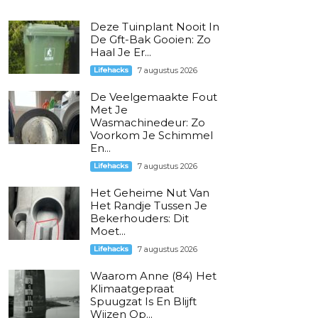
Deze Tuinplant Nooit In
De Gft-Bak Gooien: Zo
Haal Je Er...
Lifehacks
7 augustus 2026
De Veelgemaakte Fout
Met Je
Wasmachinedeur: Zo
Voorkom Je Schimmel
En...
Lifehacks
7 augustus 2026
Het Geheime Nut Van
Het Randje Tussen Je
Bekerhouders: Dit
Moet...
Lifehacks
7 augustus 2026
Waarom Anne (84) Het
Klimaatgepraat
Spuugzat Is En Blijft
Wijzen Op...