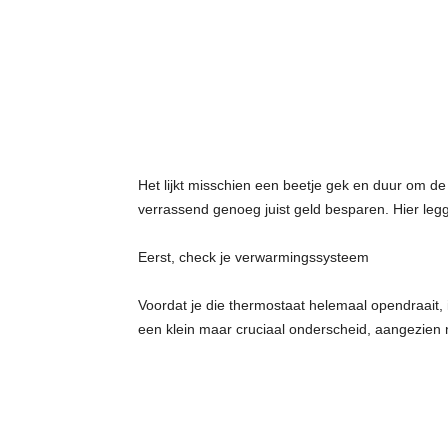
t
j
e
s
Het lijkt misschien een beetje gek en duur om de
verrassend genoeg juist geld besparen. Hier legge
Eerst, check je verwarmingssysteem
Voordat je die thermostaat helemaal opendraait, i
een klein maar cruciaal onderscheid, aangezien