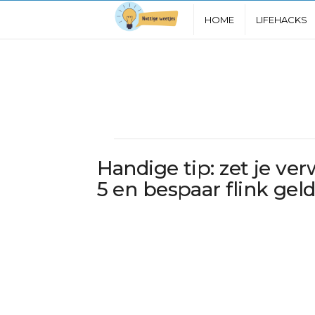
N
HOME
LIFEHACKS
u
t
t
i
Handige tip: zet je ve
g
5 en bespaar flink gel
e
W
e
e