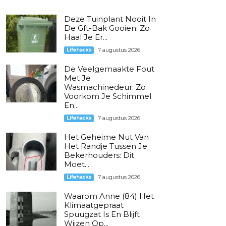
Deze Tuinplant Nooit In
De Gft-Bak Gooien: Zo
Haal Je Er...
Lifehacks
7 augustus 2026
De Veelgemaakte Fout
Met Je
Wasmachinedeur: Zo
Voorkom Je Schimmel
En...
Lifehacks
7 augustus 2026
Het Geheime Nut Van
Het Randje Tussen Je
Bekerhouders: Dit
Moet...
Lifehacks
7 augustus 2026
Waarom Anne (84) Het
Klimaatgepraat
Spuugzat Is En Blijft
Wijzen Op...