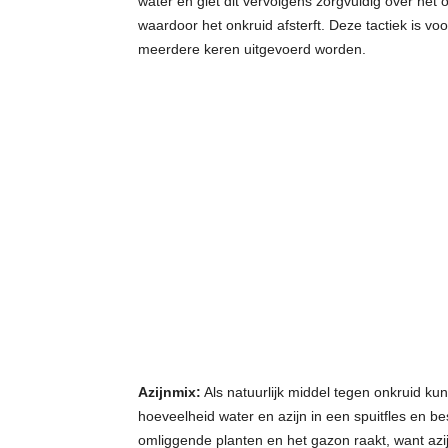
water en giet dit vervolgens zorgvuldig over het
waardoor het onkruid afsterft. Deze tactiek is vo
meerdere keren uitgevoerd worden.
Azijnmix:
Als natuurlijk middel tegen onkruid kun
hoeveelheid water en azijn in een spuitfles en be
omliggende planten en het gazon raakt, want azij