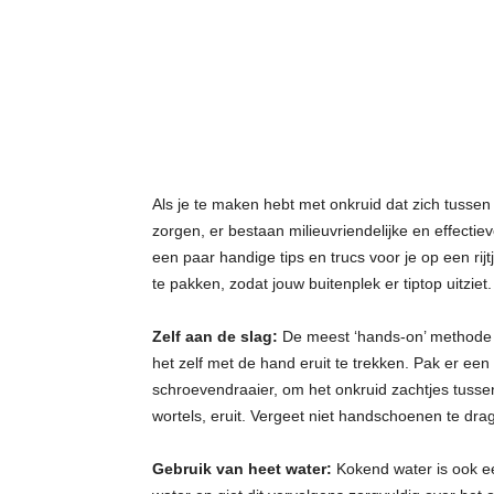
t
j
e
s
Als je te maken hebt met onkruid dat zich tussen j
zorgen, er bestaan milieuvriendelijke en effect
een paar handige tips en trucs voor je op een ri
te pakken, zodat jouw buitenplek er tiptop uitziet.
Zelf aan de slag:
De meest ‘hands-on’ methode o
het zelf met de hand eruit te trekken. Pak er ee
schroevendraaier, om het onkruid zachtjes tussen j
wortels, eruit. Vergeet niet handschoenen te dr
Gebruik van heet water:
Kokend water is ook een