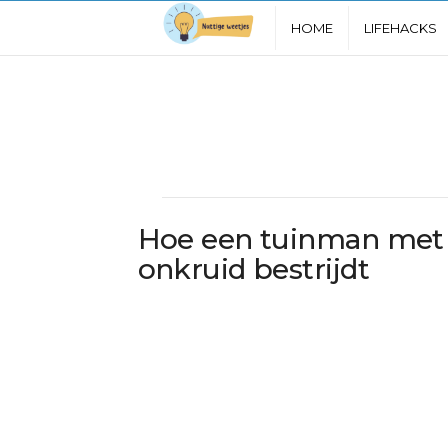
N
HOME
LIFEHACKS
u
t
t
i
Hoe een tuinman met
g
onkruid bestrijdt
e
W
e
e