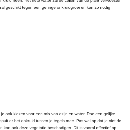
 onkruid heen. Het hete water zal de cellen van de plant verwoesten
oral geschikt tegen een geringe onkruidgroei en kan zo nodig
 je ook kiezen voor een mix van azijn en water. Doe een gelijke
spuit er het onkruid tussen je tegels mee. Pas wel op dat je niet de
n kan ook deze vegetatie beschadigen. Dit is vooral effectief op