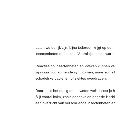
t
j
e
s
Laten we eerlijk zijn, bijna iedereen krijgt op e
insectenbeten of -steken. Vooral tijdens de war
Reacties op insectenbeten en -steken kunnen varië
zijn vaak voorkomende symptomen, maar soms kun
schadelijke bacteriën of ziektes overdragen.
Daarom is het nuttig om te weten welk insect je 
Blijf vooral kalm, zoals aanbevolen door de Hitchh
een overzicht van verschillende insectenbeten en