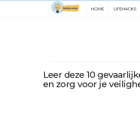
N
HOME
LIFEHACKS
u
t
t
i
Leer deze 10 gevaarlij
g
en zorg voor je veiligh
e
W
e
e