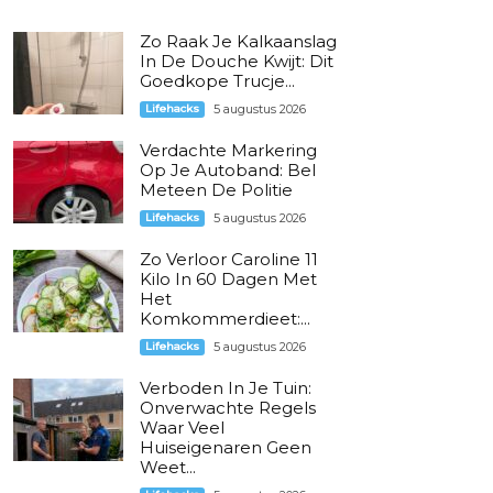
Zo Raak Je Kalkaanslag
In De Douche Kwijt: Dit
Goedkope Trucje...
Lifehacks
5 augustus 2026
Verdachte Markering
Op Je Autoband: Bel
Meteen De Politie
Lifehacks
5 augustus 2026
Zo Verloor Caroline 11
Kilo In 60 Dagen Met
Het
Komkommerdieet:...
Lifehacks
5 augustus 2026
Verboden In Je Tuin:
Onverwachte Regels
Waar Veel
Huiseigenaren Geen
Weet...