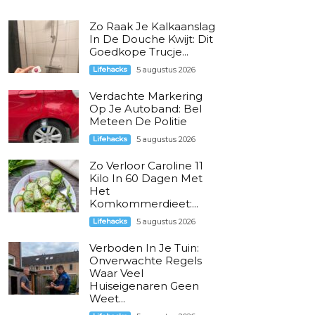
Zo Raak Je Kalkaanslag
In De Douche Kwijt: Dit
Goedkope Trucje...
Lifehacks
5 augustus 2026
Verdachte Markering
Op Je Autoband: Bel
Meteen De Politie
Lifehacks
5 augustus 2026
Zo Verloor Caroline 11
Kilo In 60 Dagen Met
Het
Komkommerdieet:...
Lifehacks
5 augustus 2026
Verboden In Je Tuin:
Onverwachte Regels
Waar Veel
Huiseigenaren Geen
Weet...