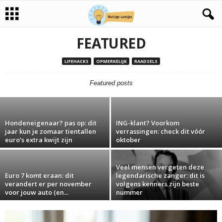
FEATURED
Dringende waarschuwing van Action:
populair barbecueproduct teruggeroepen,
LIFEHACKS
OPMERKELIJK
RAADSELS
gebruik het niet meer
Featured posts
30 juli 2026
Hondeneigenaar? pas op: dit
ING-klant? Voorkom
jaar kun je zomaar tientallen
verrassingen: check dit vóór
euro’s extra kwijt zijn
oktober
Veel mensen vergeten deze
Euro 7 komt eraan: dit
legendarische zanger: dit is
verandert er per november
volgens kenners zijn beste
voor jouw auto (en...
nummer