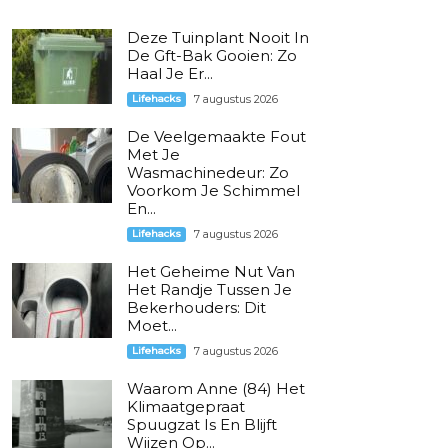
Deze Tuinplant Nooit In
De Gft-Bak Gooien: Zo
Haal Je Er...
Lifehacks
7 augustus 2026
De Veelgemaakte Fout
Met Je
Wasmachinedeur: Zo
Voorkom Je Schimmel
En...
Lifehacks
7 augustus 2026
Het Geheime Nut Van
Het Randje Tussen Je
Bekerhouders: Dit
Moet...
Lifehacks
7 augustus 2026
Waarom Anne (84) Het
Klimaatgepraat
Spuugzat Is En Blijft
Wijzen Op...