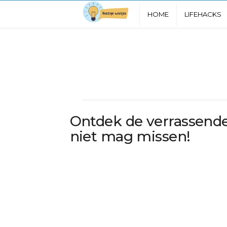
N
HOME
LIFEHACKS
u
t
t
i
Ontdek de verrassende
g
niet mag missen!
e
W
e
e