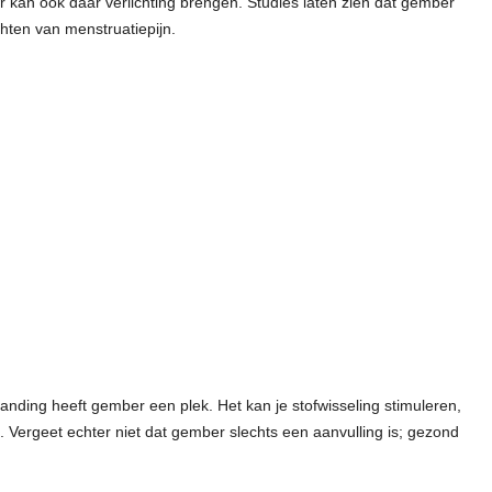
 kan ook daar verlichting brengen. Studies laten zien dat gember
ichten van menstruatiepijn.
anding heeft gember een plek. Het kan je stofwisseling stimuleren,
 Vergeet echter niet dat gember slechts een aanvulling is; gezond