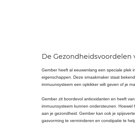
t
j
e
s
De Gezondheidsvoordelen
Gember heeft al eeuwenlang een speciale plek 
eigenschappen. Deze smaakmaker staat bekend om 
immuunsysteem een opkikker wilt geven of je maa
Gember zit boordevol antioxidanten en heeft va
immuunsysteem kunnen ondersteunen. Hoewel he
aan je gezondheid. Gember kan ook je spijsverte
gasvorming te verminderen en constipatie te he