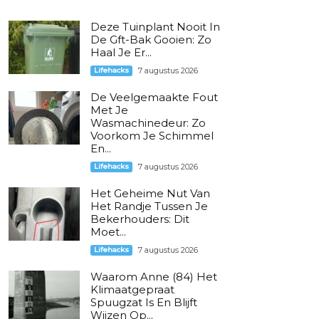
Deze Tuinplant Nooit In
De Gft-Bak Gooien: Zo
Haal Je Er...
Lifehacks
7 augustus 2026
De Veelgemaakte Fout
Met Je
Wasmachinedeur: Zo
Voorkom Je Schimmel
En...
Lifehacks
7 augustus 2026
Het Geheime Nut Van
Het Randje Tussen Je
Bekerhouders: Dit
Moet...
Lifehacks
7 augustus 2026
Waarom Anne (84) Het
Klimaatgepraat
Spuugzat Is En Blijft
Wijzen Op...