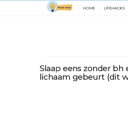
N
HOME
LIFEHACKS
u
t
t
i
Slaap eens zonder bh 
g
lichaam gebeurt (dit w
e
W
e
e