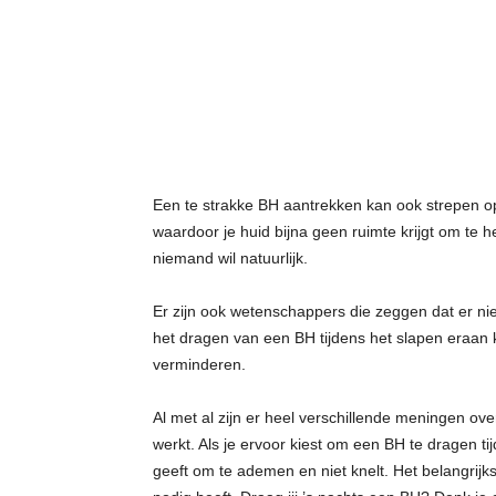
t
j
e
s
Een te strakke BH aantrekken kan ook strepen op
waardoor je huid bijna geen ruimte krijgt om te hers
niemand wil natuurlijk.
Er zijn ook wetenschappers die zeggen dat er ni
het dragen van een BH tijdens het slapen eraan ka
verminderen.
Al met al zijn er heel verschillende meningen over
werkt. Als je ervoor kiest om een BH te dragen ti
geeft om te ademen en niet knelt. Het belangrijkst