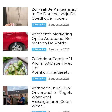
Zo Raak Je Kalkaanslag
In De Douche Kwijt: Dit
Goedkope Trucje...
Lifehacks
5 augustus 2026
Verdachte Markering
Op Je Autoband: Bel
Meteen De Politie
Lifehacks
5 augustus 2026
Zo Verloor Caroline 11
Kilo In 60 Dagen Met
Het
Komkommerdieet:...
Lifehacks
5 augustus 2026
Verboden In Je Tuin:
Onverwachte Regels
Waar Veel
Huiseigenaren Geen
Weet...