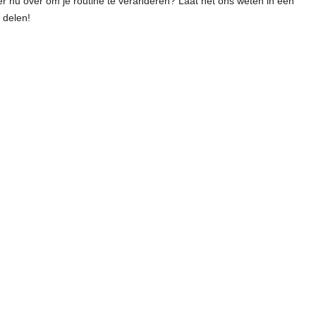
 er nu over om je routine te veranderen? Laat het ons weten in een
 delen!