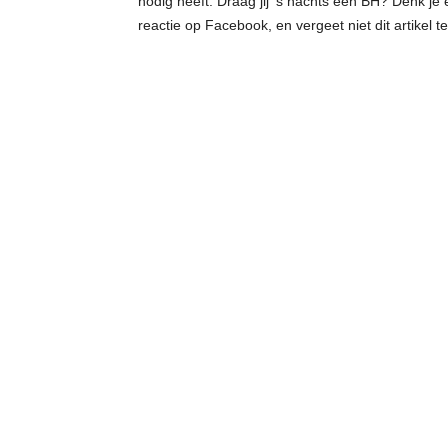
nodig heeft. Draag jij ’s nachts een BH? Denk je
reactie op Facebook, en vergeet niet dit artikel te