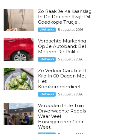
Zo Raak Je Kalkaanslag
In De Douche Kwijt: Dit
Goedkope Trucje...
Lifehacks
5 augustus 2026
Verdachte Markering
Op Je Autoband: Bel
Meteen De Politie
Lifehacks
5 augustus 2026
Zo Verloor Caroline 11
Kilo In 60 Dagen Met
Het
Komkommerdieet:...
Lifehacks
5 augustus 2026
Verboden In Je Tuin:
Onverwachte Regels
Waar Veel
Huiseigenaren Geen
Weet...