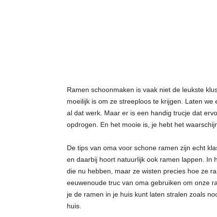
t
j
e
s
Ramen schoonmaken is vaak niet de leukste klus en
moeilijk is om ze streeploos te krijgen. Laten we ee
al dat werk. Maar er is een handig trucje dat erv
opdrogen. En het mooie is, je hebt het waarschijn
De tips van oma voor schone ramen zijn echt k
en daarbij hoort natuurlijk ook ramen lappen. I
die nu hebben, maar ze wisten precies hoe ze r
eeuwenoude truc van oma gebruiken om onze ram
je de ramen in je huis kunt laten stralen zoals no
huis.