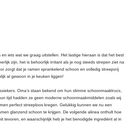
 iets wat we graag uitstellen. Het lastige hieraan is dat het best
rlijk zijn, het is behoorlijk irritant als je nog steeds strepen ziet na
oor zorgt dat je ramen sprankelend schoon en volledig streepvrij
lijk al gewoon in je keuken liggen!
lassiekers. Oma’s staan bekend om hun slimme schoonmaaktrucs,
n hun tijd hadden ze geen moderne schoonmaakmiddelen zoals wij
amen perfect streeploos kregen. Gelukkig kunnen we nu een
en glanzend schoon te krijgen. De volgende alinea onthult hoe
oit tevoren, en waarschijnlijk heb je het benodigde ingrediënt al in