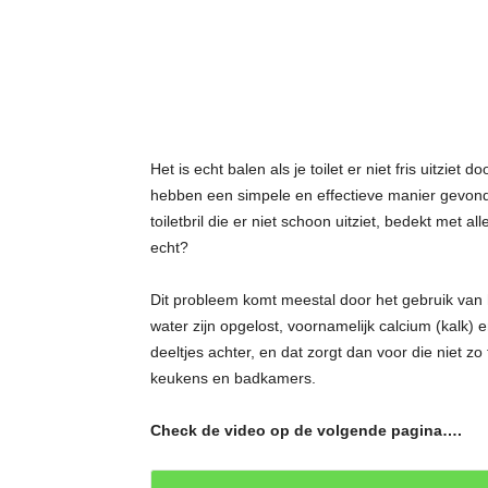
t
j
e
s
Het is echt balen als je toilet er niet fris uitzie
hebben een simpele en effectieve manier gevonde
toiletbril die er niet schoon uitziet, bedekt met a
echt?
Dit probleem komt meestal door het gebruik van 
water zijn opgelost, voornamelijk calcium (kalk)
deeltjes achter, en dat zorgt dan voor die niet zo
keukens en badkamers.
Check de video op de volgende pagina….