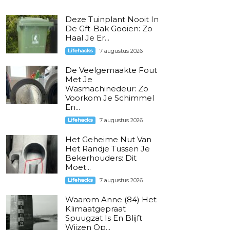
Deze Tuinplant Nooit In
De Gft-Bak Gooien: Zo
Haal Je Er...
Lifehacks
7 augustus 2026
De Veelgemaakte Fout
Met Je
Wasmachinedeur: Zo
Voorkom Je Schimmel
En...
Lifehacks
7 augustus 2026
Het Geheime Nut Van
Het Randje Tussen Je
Bekerhouders: Dit
Moet...
Lifehacks
7 augustus 2026
Waarom Anne (84) Het
Klimaatgepraat
Spuugzat Is En Blijft
Wijzen Op...