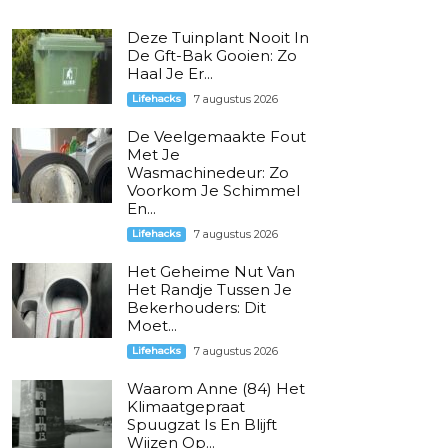
Deze Tuinplant Nooit In
De Gft-Bak Gooien: Zo
Haal Je Er...
Lifehacks
7 augustus 2026
De Veelgemaakte Fout
Met Je
Wasmachinedeur: Zo
Voorkom Je Schimmel
En...
Lifehacks
7 augustus 2026
Het Geheime Nut Van
Het Randje Tussen Je
Bekerhouders: Dit
Moet...
Lifehacks
7 augustus 2026
Waarom Anne (84) Het
Klimaatgepraat
Spuugzat Is En Blijft
Wijzen Op...