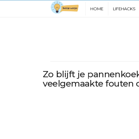
N
HOME
LIFEHACKS
u
t
t
i
Zo blijft je pannenkoe
g
veelgemaakte fouten 
e
W
e
e