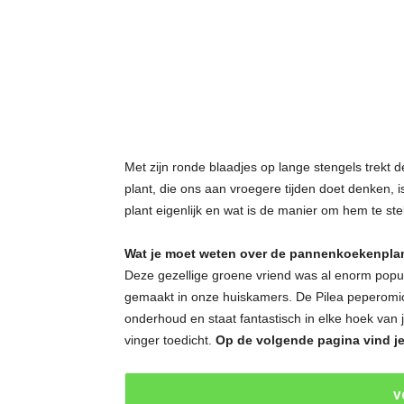
t
j
e
s
Met zijn ronde blaadjes op lange stengels trekt 
plant, die ons aan vroegere tijden doet denken,
plant eigenlijk en wat is de manier om hem te st
Wat je moet weten over de pannenkoekenpla
Deze gezellige groene vriend was al enorm popula
gemaakt in onze huiskamers. De Pilea peperomio
onderhoud en staat fantastisch in elke hoek van j
vinger toedicht.
Op de volgende pagina vind je
V