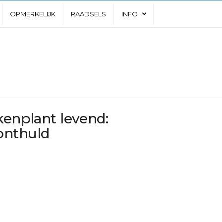
OPMERKELIJK
RAADSELS
INFO
kenplant levend:
onthuld