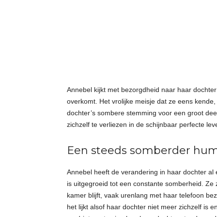
t
j
e
s
Annebel kijkt met bezorgdheid naar haar dochter
overkomt. Het vrolijke meisje dat ze eens kende, 
dochter’s sombere stemming voor een groot deel t
zichzelf te verliezen in de schijnbaar perfecte le
Een steeds somberder hu
Annebel heeft de verandering in haar dochter al
is uitgegroeid tot een constante somberheid. Ze 
kamer blijft, vaak urenlang met haar telefoon b
het lijkt alsof haar dochter niet meer zichzelf i