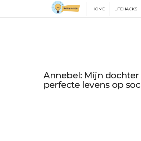
N
HOME
LIFEHACKS
u
t
t
i
Annebel: Mijn dochter 
g
perfecte levens op soc
e
W
e
e