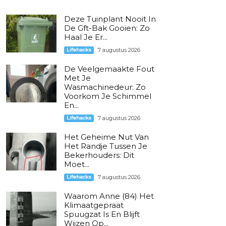
Deze Tuinplant Nooit In
De Gft-Bak Gooien: Zo
Haal Je Er...
Lifehacks
7 augustus 2026
De Veelgemaakte Fout
Met Je
Wasmachinedeur: Zo
Voorkom Je Schimmel
En...
Lifehacks
7 augustus 2026
Het Geheime Nut Van
Het Randje Tussen Je
Bekerhouders: Dit
Moet...
Lifehacks
7 augustus 2026
Waarom Anne (84) Het
Klimaatgepraat
Spuugzat Is En Blijft
Wijzen Op...