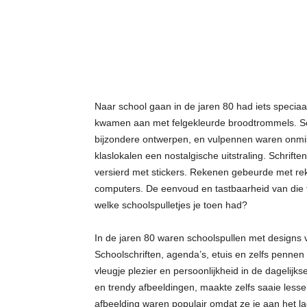
t
j
e
s
Naar school gaan in de jaren 80 had iets specia
kwamen aan met felgekleurde broodtrommels. Sc
bijzondere ontwerpen, en vulpennen waren onmis
klaslokalen een nostalgische uitstraling. Schrif
versierd met stickers. Rekenen gebeurde met re
computers. De eenvoud en tastbaarheid van die t
welke schoolspulletjes je toen had?
In de jaren 80 waren schoolspullen met designs 
Schoolschriften, agenda’s, etuis en zelfs penne
vleugje plezier en persoonlijkheid in de dagelijk
en trendy afbeeldingen, maakte zelfs saaie lesse
afbeelding waren populair omdat ze je aan het l