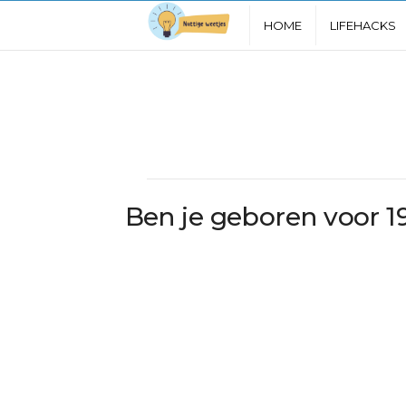
N
HOME
LIFEHACKS
u
t
t
i
Ben je geboren voor 1
g
e
W
e
e