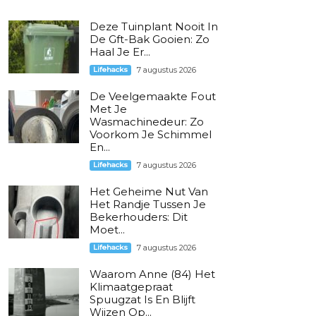
Deze Tuinplant Nooit In
De Gft-Bak Gooien: Zo
Haal Je Er...
Lifehacks
7 augustus 2026
De Veelgemaakte Fout
Met Je
Wasmachinedeur: Zo
Voorkom Je Schimmel
En...
Lifehacks
7 augustus 2026
Het Geheime Nut Van
Het Randje Tussen Je
Bekerhouders: Dit
Moet...
Lifehacks
7 augustus 2026
Waarom Anne (84) Het
Klimaatgepraat
Spuugzat Is En Blijft
Wijzen Op...