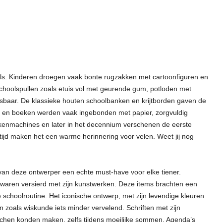
als. Kinderen droegen vaak bonte rugzakken met cartoonfiguren en
hoolspullen zoals etuis vol met geurende gum, potloden met
baar. De klassieke houten schoolbanken en krijtborden gaven de
ten en boeken werden vaak ingebonden met papier, zorgvuldig
kenmachines en later in het decennium verschenen de eerste
ijd maken het een warme herinnering voor velen. Weet jij nog
van deze ontwerper een echte must-have voor elke tiener.
n waren versierd met zijn kunstwerken. Deze items brachten een
se schoolroutine. Het iconische ontwerp, met zijn levendige kleuren
n zoals wiskunde iets minder vervelend. Schriften met zijn
achen konden maken, zelfs tijdens moeilijke sommen. Agenda’s