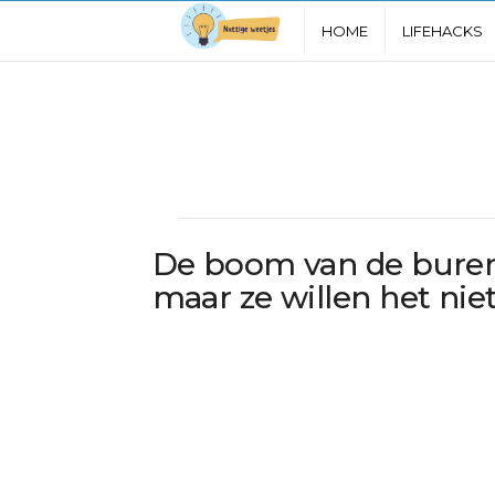
N
HOME
LIFEHACKS
u
t
t
i
De boom van de buren 
g
maar ze willen het ni
e
W
e
e