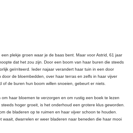
: een plekje groen waar je de baas bent. Maar voor Astrid, 61 jaar
ze hoopte dat het zou zijn. Door een boom van haar buren die steeds
rlijk geïrriteerd. Ieder najaar verandert haar tuin in een door
 door de bloembedden, over haar terras en zelfs in haar vijver
d of de buren hun boom willen snoeien, gebeurt er niets.
rvan om haar bloemen te verzorgen en om rustig een boek te lezen
 steeds hoger groeit, is het onderhoud een grotere klus geworden.
 om de bladeren op te ruimen en haar vijver schoon te houden.
het waait, dwarrelen er weer bladeren naar beneden die haar mooi