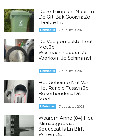
Deze Tuinplant Nooit In
De Gft-Bak Gooien: Zo
Haal Je Er...
Lifehacks
7 augustus 2026
De Veelgemaakte Fout
Met Je
Wasmachinedeur: Zo
Voorkom Je Schimmel
En...
Lifehacks
7 augustus 2026
Het Geheime Nut Van
Het Randje Tussen Je
Bekerhouders: Dit
Moet...
Lifehacks
7 augustus 2026
Waarom Anne (84) Het
Klimaatgepraat
Spuugzat Is En Blijft
Wijzen Op...