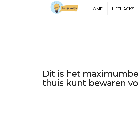
N
HOME
LIFEHACKS
u
t
t
i
Dit is het maximumbed
g
thuis kunt bewaren vo
e
W
e
e