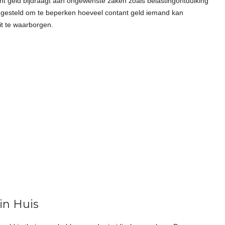
tant geld bijdraagt aan ongewenste zaken zoals belastingontduiking
ingesteld om te beperken hoeveel contant geld iemand kan
eit te waarborgen.
in Huis