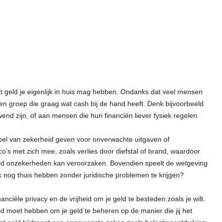
ant geld je eigenlijk in huis mag hebben. Ondanks dat veel mensen
s een groep die graag wat cash bij de hand heeft. Denk bijvoorbeeld
nd zijn, of aan mensen die hun financiën liever fysiek regelen.
oel van zekerheid geven voor onverwachte uitgaven of
co’s met zich mee, zoals verlies door diefstal of brand, waardoor
ld onzekerheden kan veroorzaken. Bovendien speelt de wetgeving
jk nog thuis hebben zonder juridische problemen te krijgen?
nciële privacy en de vrijheid om je geld te besteden zoals je wilt.
id moet hebben om je geld te beheren op de manier die jij het