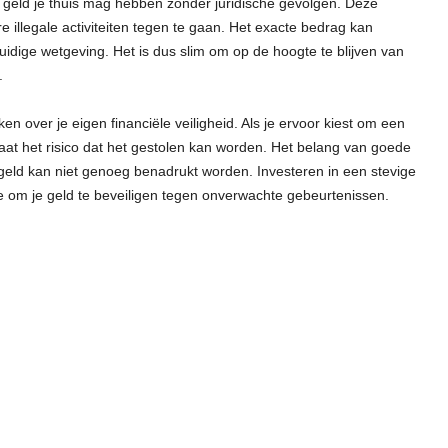
t geld je thuis mag hebben zonder juridische gevolgen. Deze
 illegale activiteiten tegen te gaan. Het exacte bedrag kan
uidige wetgeving. Het is dus slim om op de hoogte te blijven van
.
en over je eigen financiële veiligheid. Als je ervoor kiest om een
aat het risico dat het gestolen kan worden. Het belang van goede
geld kan niet genoeg benadrukt worden. Investeren in een stevige
je om je geld te beveiligen tegen onverwachte gebeurtenissen.