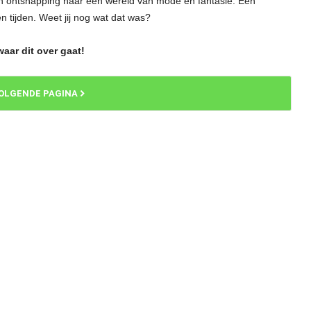
 een ontsnapping naar een wereld van mode en fantasie. Een
 tijden. Weet jij nog wat dat was?
aar dit over gaat!
OLGENDE PAGINA