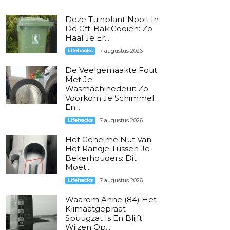
Deze Tuinplant Nooit In
De Gft-Bak Gooien: Zo
Haal Je Er...
Lifehacks
7 augustus 2026
De Veelgemaakte Fout
Met Je
Wasmachinedeur: Zo
Voorkom Je Schimmel
En...
Lifehacks
7 augustus 2026
Het Geheime Nut Van
Het Randje Tussen Je
Bekerhouders: Dit
Moet...
Lifehacks
7 augustus 2026
Waarom Anne (84) Het
Klimaatgepraat
Spuugzat Is En Blijft
Wijzen Op...