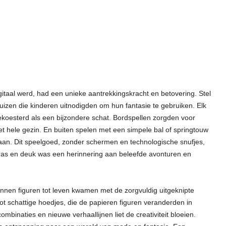
gitaal werd, had een unieke aantrekkingskracht en betovering. Stel
uizen die kinderen uitnodigden om hun fantasie te gebruiken. Elk
koesterd als een bijzondere schat. Bordspellen zorgden voor
t hele gezin. En buiten spelen met een simpele bal of springtouw
an. Dit speelgoed, zonder schermen en technologische snufjes,
 kras en deuk was een herinnering aan beleefde avonturen en
artonnen figuren tot leven kwamen met de zorgvuldig uitgeknipte
 tot schattige hoedjes, die de papieren figuren veranderden in
inaties en nieuwe verhaallijnen liet de creativiteit bloeien.