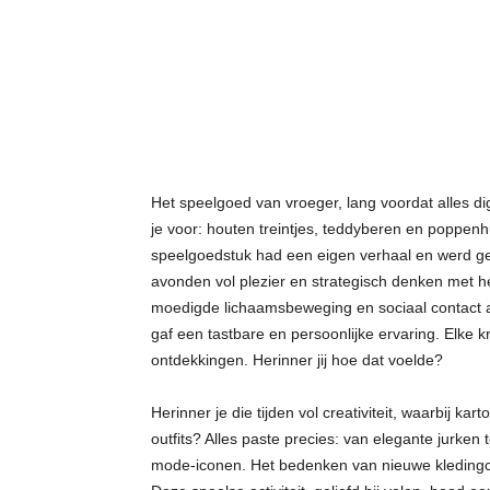
t
j
e
s
Het speelgoed van vroeger, lang voordat alles di
je voor: houten treintjes, teddyberen en poppenh
speelgoedstuk had een eigen verhaal en werd ge
avonden vol plezier en strategisch denken met he
moedigde lichaamsbeweging en sociaal contact a
gaf een tastbare en persoonlijke ervaring. Elke
ontdekkingen. Herinner jij hoe dat voelde?
Herinner je die tijden vol creativiteit, waarbij k
outfits? Alles paste precies: van elegante jurken
mode-iconen. Het bedenken van nieuwe kledingcomb