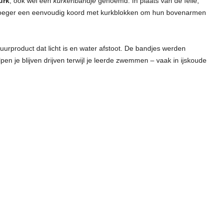
urk
, ook wel een
kurkenbandje
genoemd. In plaats van de felle,
n vroeger een eenvoudig koord met kurkblokken om hun bovenarmen
atuurproduct dat licht is en water afstoot. De bandjes werden
en je blijven drijven terwijl je leerde zwemmen – vaak in ijskoude