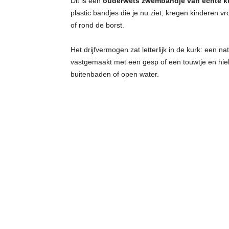
Dit is een
ouderwets zwembandje van echte k
plastic bandjes die je nu ziet, kregen kindere
of rond de borst.
Het drijfvermogen zat letterlijk in de kurk: een n
vastgemaakt met een gesp of een touwtje en hielp
buitenbaden of open water.