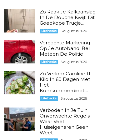
Zo Raak Je Kalkaanslag
In De Douche Kwijt: Dit
Goedkope Trucje...
Lifehacks
5 augustus 2026
Verdachte Markering
Op Je Autoband: Bel
Meteen De Politie
Lifehacks
5 augustus 2026
Zo Verloor Caroline 11
Kilo In 60 Dagen Met
Het
Komkommerdieet:...
Lifehacks
5 augustus 2026
Verboden In Je Tuin:
Onverwachte Regels
Waar Veel
Huiseigenaren Geen
Weet...