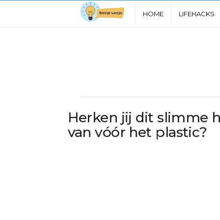
N
HOME
LIFEHACKS
u
t
t
i
Herken jij dit slimme 
g
van vóór het plastic?
e
W
e
e