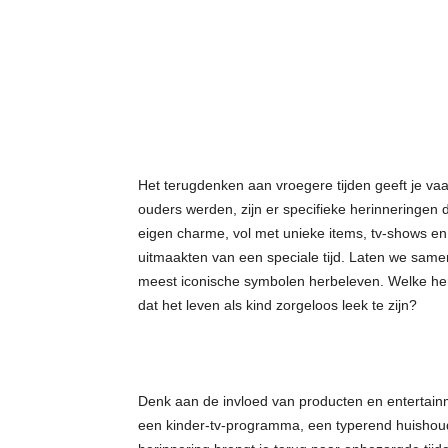
t
j
e
s
Het terugdenken aan vroegere tijden geeft je va
ouders werden, zijn er specifieke herinneringen
eigen charme, vol met unieke items, tv-shows en g
uitmaakten van een speciale tijd. Laten we same
meest iconische symbolen herbeleven. Welke her
dat het leven als kind zorgeloos leek te zijn?
Denk aan de invloed van producten en entertainm
een kinder-tv-programma, een typerend huishoud