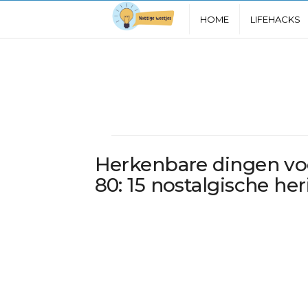
N
HOME
LIFEHACKS
u
t
t
i
Herkenbare dingen voo
g
80: 15 nostalgische he
e
W
e
e