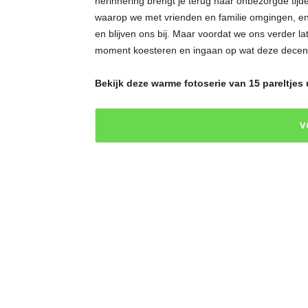
herinnering brengt je terug naar onbezorgde tij
waarop we met vrienden en familie omgingen, 
en blijven ons bij. Maar voordat we ons verder l
moment koesteren en ingaan op wat deze decennia
Bekijk deze warme fotoserie van 15 pareltjes u
V