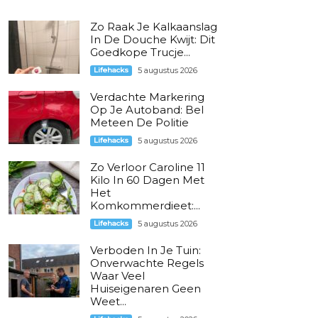
Zo Raak Je Kalkaanslag
In De Douche Kwijt: Dit
Goedkope Trucje...
Lifehacks
5 augustus 2026
Verdachte Markering
Op Je Autoband: Bel
Meteen De Politie
Lifehacks
5 augustus 2026
Zo Verloor Caroline 11
Kilo In 60 Dagen Met
Het
Komkommerdieet:...
Lifehacks
5 augustus 2026
Verboden In Je Tuin:
Onverwachte Regels
Waar Veel
Huiseigenaren Geen
Weet...