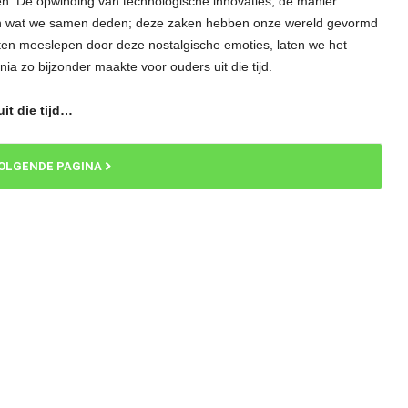
den. De opwinding van technologische innovaties, de manier
en wat we samen deden; deze zaken hebben onze wereld gevormd
aten meeslepen door deze nostalgische emoties, laten we het
 zo bijzonder maakte voor ouders uit die tijd.
it die tijd…
OLGENDE PAGINA