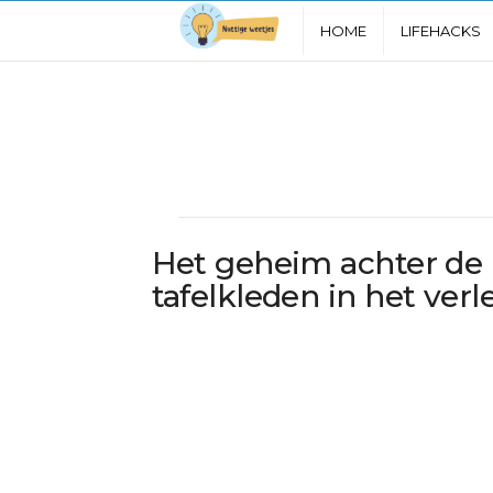
N
HOME
LIFEHACKS
u
t
t
i
Het geheim achter de 
g
tafelkleden in het ver
e
W
e
e