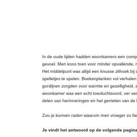
t
j
e
s
In de oude tijden hadden woonkamers een comple
gevoel. Men koos toen voor minder opvallende, 
Het middelpunt was altijd een knusse zithoek bi
spelletjes te spelen. Boekenplanken vol verhalen
gordijnen zorgden voor warmte en gezelligheid, a
woonkamer was een echt toevluchtsoord, ver verw
delen van herinneringen en het genieten van de
Zou je kunnen raden waarom men vroeger zo fan 
Je vindt het antwoord op de volgende pagina