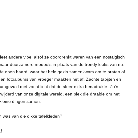
et andere vibe, alsof ze doordrenkt waren van een nostalgisch
maar duurzamere meubels in plaats van de trendy looks van nu.
j de open haard, waar het hele gezin samenkwam om te praten of
 en fotoalbums van vroeger maakten het af. Zachte tapijten en
angevuld met zacht licht dat de sfeer extra benadrukte. Zo’n
ijderd van onze digitale wereld, een plek die draaide om het
 kleine dingen samen.
was van die dikke tafelkleden?
!