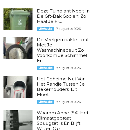
Deze Tuinplant Nooit In
De Gft-Bak Gooien: Zo
Haal Je Er...
Lifehacks
7 augustus 2026
De Veelgemaakte Fout
Met Je
Wasmachinedeur: Zo
Voorkom Je Schimmel
En...
Lifehacks
7 augustus 2026
Het Geheime Nut Van
Het Randje Tussen Je
Bekerhouders: Dit
Moet...
Lifehacks
7 augustus 2026
Waarom Anne (84) Het
Klimaatgepraat
Spuugzat Is En Blijft
Wijzen Op...