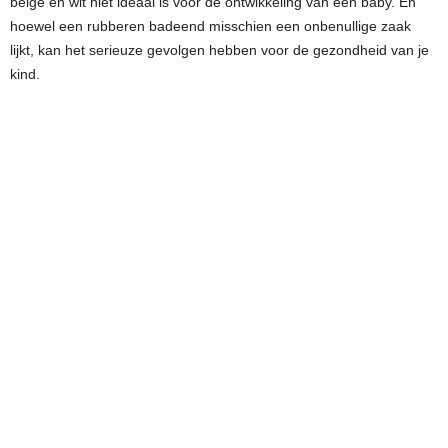
beige en wit niet ideaal is voor de ontwikkeling van een baby. En
hoewel een rubberen badeend misschien een onbenullige zaak
lijkt, kan het serieuze gevolgen hebben voor de gezondheid van je
kind.