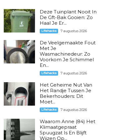
Deze Tuinplant Nooit In
De Gft-Bak Gooien: Zo
Haal Je Er...
Lifehacks
7 augustus 2026
De Veelgemaakte Fout
Met Je
Wasmachinedeur: Zo
Voorkom Je Schimmel
En...
Lifehacks
7 augustus 2026
Het Geheime Nut Van
Het Randje Tussen Je
Bekerhouders: Dit
Moet...
Lifehacks
7 augustus 2026
Waarom Anne (84) Het
Klimaatgepraat
Spuugzat Is En Blijft
Wijzen Op...