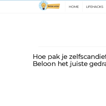
N
HOME
LIFEHACKS
u
t
t
i
Hoe pak je zelfscandie
g
Beloon het juiste gedr
e
W
e
e