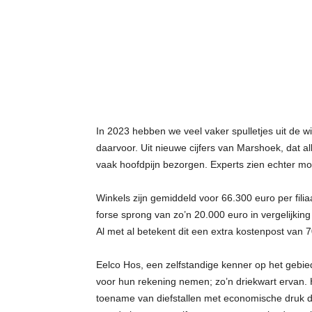
t
j
e
s
In 2023 hebben we veel vaker spulletjes uit de 
daarvoor. Uit nieuwe cijfers van Marshoek, dat all
vaak hoofdpijn bezorgen. Experts zien echter mo
Winkels zijn gemiddeld voor 66.300 euro per filiaa
forse sprong van zo’n 20.000 euro in vergelijking 
Al met al betekent dit een extra kostenpost van 7
Eelco Hos, een zelfstandige kenner op het gebied 
voor hun rekening nemen; zo’n driekwart ervan. H
toename van diefstallen met economische druk door