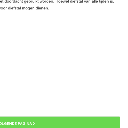
t doordacht gebruikt worden. Hoewel diefstal van alle tijden is,
voor diefstal mogen dienen.
OLGENDE PAGINA