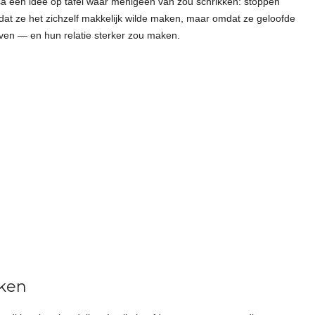
sa een idee op tafel waar menigeen van zou schrikken: stoppen
dat ze het zichzelf makkelijk wilde maken, maar omdat ze geloofde
geven — en hun relatie sterker zou maken.
ken