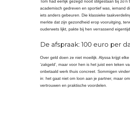
Tom had eerlijk gezegd nooit stilgestaan bij zo’n t
academisch gedreven en sportief was, iemand die n
iets anders gebeuren. Die klassieke taakverdeli
merkte dat zijn gezondheid erop vooruitging, terwi
ouderwets lijkt, pakte bij hen verrassend eigentijds
De afspraak: 100 euro per d
Over geld doen ze niet moeilijk. Alyssa krijgt elk
‘zakgeld’, maar voor hen is het juist een teken
onbetaald werk thuis concreet. Sommigen vinden
in: het gaat niet om loon aan je partner, maar o
vertrouwen en praktische voordelen.