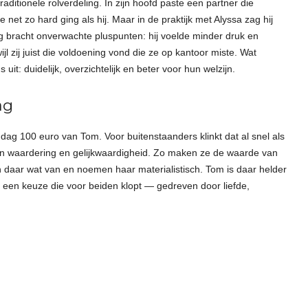
raditionele rolverdeling. In zijn hoofd paste een partner die
et zo hard ging als hij. Maar in de praktijk met Alyssa zag hij
ng bracht onverwachte pluspunten: hij voelde minder druk en
jl zij juist die voldoening vond die ze op kantoor miste. Wat
 uit: duidelijk, overzichtelijk en beter voor hun welzijn.
ag
e dag 100 euro van Tom. Voor buitenstaanders klinkt dat al snel als
 van waardering en gelijkwaardigheid. Zo maken ze de waarde van
 daar wat van en noemen haar materialistisch. Tom is daar helder
m een keuze die voor beiden klopt — gedreven door liefde,