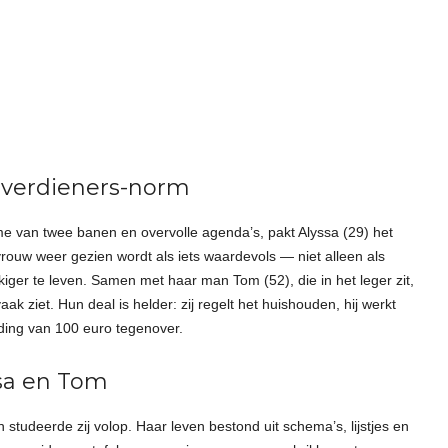
everdieners-norm
ritme van twee banen en overvolle agenda’s, pakt Alyssa (29) het
vrouw weer gezien wordt als iets waardevols — niet alleen als
iger te leven. Samen met haar man Tom (52), die in het leger zit,
ak ziet. Hun deal is helder: zij regelt het huishouden, hij werkt
eding van 100 euro tegenover.
sa en Tom
studeerde zij volop. Haar leven bestond uit schema’s, lijstjes en