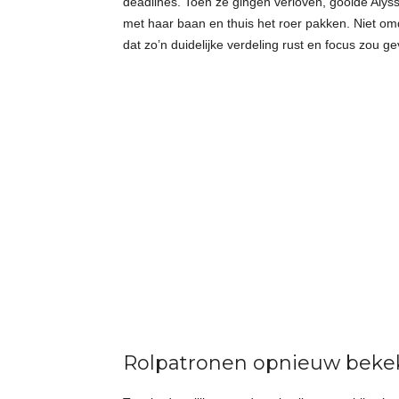
deadlines. Toen ze gingen verloven, gooide Alys
met haar baan en thuis het roer pakken. Niet om
dat zo’n duidelijke verdeling rust en focus zou 
Rolpatronen opnieuw beke