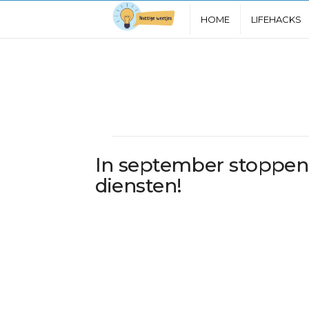
N
HOME
LIFEHACKS
u
t
t
i
In september stoppen 
g
diensten!
e
W
e
e