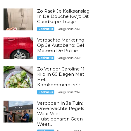
Zo Raak Je Kalkaanslag
In De Douche Kwijt: Dit
Goedkope Trucje...
Lifehacks
5 augustus 2026
Verdachte Markering
Op Je Autoband: Bel
Meteen De Politie
Lifehacks
5 augustus 2026
Zo Verloor Caroline 11
Kilo In 60 Dagen Met
Het
Komkommerdieet:...
Lifehacks
5 augustus 2026
Verboden In Je Tuin:
Onverwachte Regels
Waar Veel
Huiseigenaren Geen
Weet...