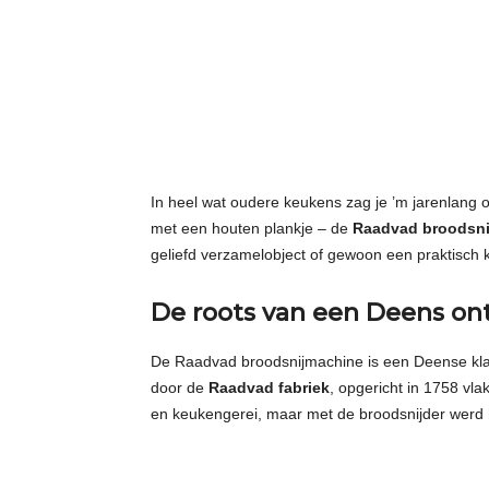
t
j
e
s
In heel wat oudere keukens zag je ’m jarenlang o
met een houten plankje – de
Raadvad broodsni
geliefd verzamelobject of gewoon een praktisch 
De roots van een Deens on
De Raadvad broodsnijmachine is een Deense klas
door de
Raadvad fabriek
, opgericht in 1758 vl
en keukengerei, maar met de broodsnijder werd 