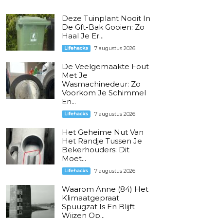
Deze Tuinplant Nooit In
De Gft-Bak Gooien: Zo
Haal Je Er...
Lifehacks
7 augustus 2026
De Veelgemaakte Fout
Met Je
Wasmachinedeur: Zo
Voorkom Je Schimmel
En...
Lifehacks
7 augustus 2026
Het Geheime Nut Van
Het Randje Tussen Je
Bekerhouders: Dit
Moet...
Lifehacks
7 augustus 2026
Waarom Anne (84) Het
Klimaatgepraat
Spuugzat Is En Blijft
Wijzen Op...