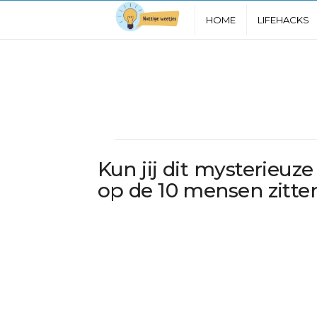
N
HOME
LIFEHACKS
u
t
t
i
Kun jij dit mysterieu
g
op de 10 mensen zitte
e
W
e
e