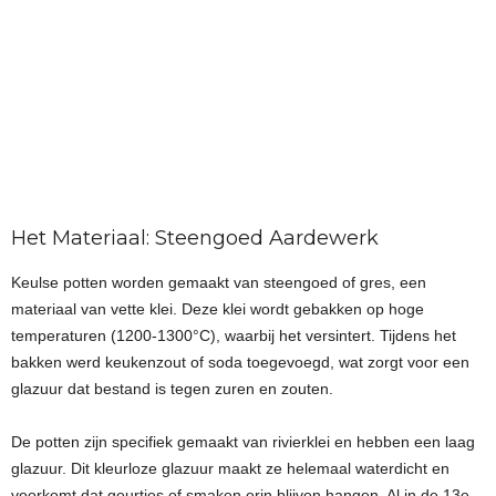
Het Materiaal: Steengoed Aardewerk
Keulse potten worden gemaakt van steengoed of gres, een
materiaal van vette klei. Deze klei wordt gebakken op hoge
temperaturen (1200-1300°C), waarbij het versintert. Tijdens het
bakken werd keukenzout of soda toegevoegd, wat zorgt voor een
glazuur dat bestand is tegen zuren en zouten.
De potten zijn specifiek gemaakt van rivierklei en hebben een laag
glazuur. Dit kleurloze glazuur maakt ze helemaal waterdicht en
voorkomt dat geurtjes of smaken erin blijven hangen. Al in de 13e