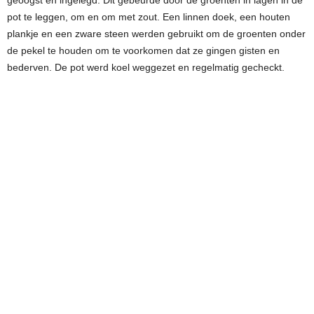
geoogst en ingelegd. Dit gebeurde door de groenten in lagen in de
pot te leggen, om en om met zout. Een linnen doek, een houten
plankje en een zware steen werden gebruikt om de groenten onder
de pekel te houden om te voorkomen dat ze gingen gisten en
bederven. De pot werd koel weggezet en regelmatig gecheckt.