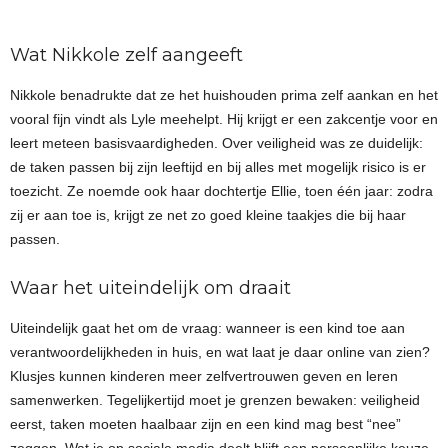
Wat Nikkole zelf aangeeft
Nikkole benadrukte dat ze het huishouden prima zelf aankan en het
vooral fijn vindt als Lyle meehelpt. Hij krijgt er een zakcentje voor en
leert meteen basisvaardigheden. Over veiligheid was ze duidelijk:
de taken passen bij zijn leeftijd en bij alles met mogelijk risico is er
toezicht. Ze noemde ook haar dochtertje Ellie, toen één jaar: zodra
zij er aan toe is, krijgt ze net zo goed kleine taakjes die bij haar
passen.
Waar het uiteindelijk om draait
Uiteindelijk gaat het om de vraag: wanneer is een kind toe aan
verantwoordelijkheden in huis, en wat laat je daar online van zien?
Klusjes kunnen kinderen meer zelfvertrouwen geven en leren
samenwerken. Tegelijkertijd moet je grenzen bewaken: veiligheid
eerst, taken moeten haalbaar zijn en een kind mag best “nee”
zeggen. Wat je op sociale media deelt blijft een persoonlijke keuze,