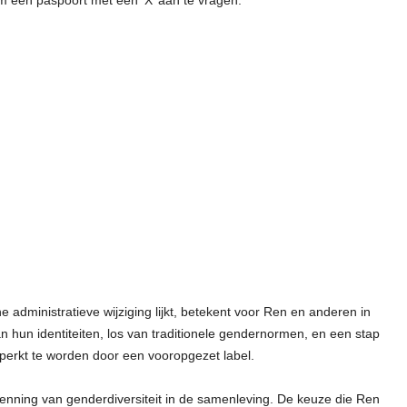
 om een paspoort met een ‘X’ aan te vragen.
 administratieve wijziging lijkt, betekent voor Ren en anderen in
an hun identiteiten, los van traditionele gendernormen, en een stap
perkt te worden door een vooropgezet label.
enning van genderdiversiteit in de samenleving. De keuze die Ren