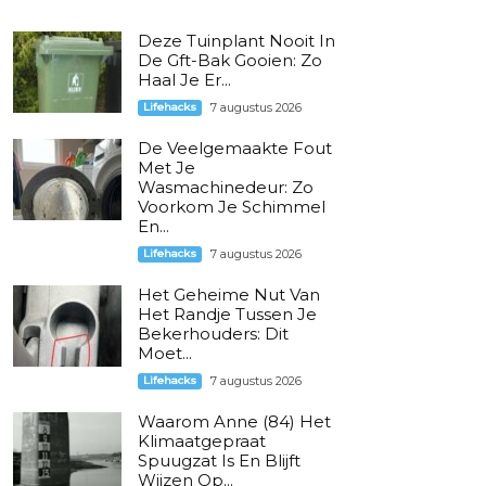
Deze Tuinplant Nooit In
De Gft-Bak Gooien: Zo
Haal Je Er...
Lifehacks
7 augustus 2026
De Veelgemaakte Fout
Met Je
Wasmachinedeur: Zo
Voorkom Je Schimmel
En...
Lifehacks
7 augustus 2026
Het Geheime Nut Van
Het Randje Tussen Je
Bekerhouders: Dit
Moet...
Lifehacks
7 augustus 2026
Waarom Anne (84) Het
Klimaatgepraat
Spuugzat Is En Blijft
Wijzen Op...