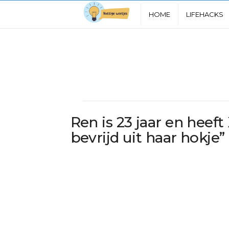
N
HOME
LIFEHACKS
u
t
t
i
Ren is 23 jaar en heeft
g
bevrijd uit haar hokje”
e
W
e
e