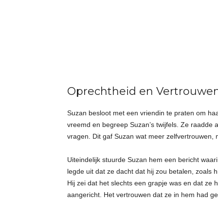
t
j
e
s
Oprechtheid en Vertrouwe
Suzan besloot met een vriendin te praten om haa
vreemd en begreep Suzan’s twijfels. Ze raadde aa
vragen. Dit gaf Suzan wat meer zelfvertrouwen, m
Uiteindelijk stuurde Suzan hem een bericht waari
legde uit dat ze dacht dat hij zou betalen, zoals 
Hij zei dat het slechts een grapje was en dat z
aangericht. Het vertrouwen dat ze in hem had g