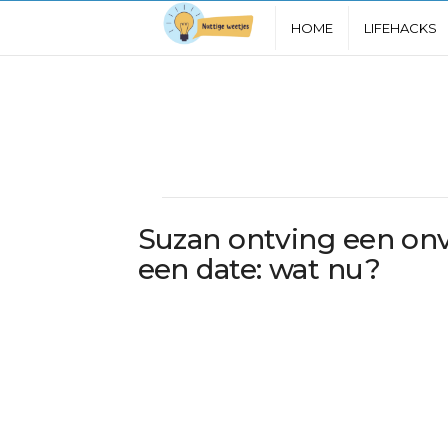
N
HOME
LIFEHACKS
u
t
t
i
Suzan ontving een onv
g
een date: wat nu?
e
W
e
e