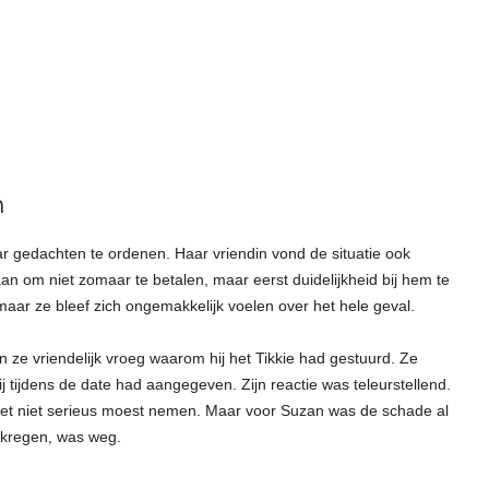
n
r gedachten te ordenen. Haar vriendin vond de situatie ook
n om niet zomaar te betalen, maar eerst duidelijkheid bij hem te
aar ze bleef zich ongemakkelijk voelen over het hele geval.
n ze vriendelijk vroeg waarom hij het Tikkie had gestuurd. Ze
hij tijdens de date had aangegeven. Zijn reactie was teleurstellend.
e het niet serieus moest nemen. Maar voor Suzan was de schade al
ekregen, was weg.