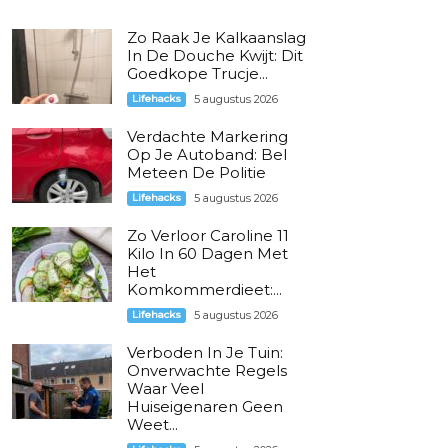
Zo Raak Je Kalkaanslag
In De Douche Kwijt: Dit
Goedkope Trucje...
Lifehacks
5 augustus 2026
Verdachte Markering
Op Je Autoband: Bel
Meteen De Politie
Lifehacks
5 augustus 2026
Zo Verloor Caroline 11
Kilo In 60 Dagen Met
Het
Komkommerdieet:...
Lifehacks
5 augustus 2026
Verboden In Je Tuin:
Onverwachte Regels
Waar Veel
Huiseigenaren Geen
Weet...