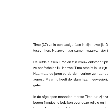
t
j
e
s
Timo (37) zit in een lastige fase in zijn huwelijk. 
tussen hen. Na zeven jaar samen, waarvan vier ja
De liefde tussen Timo en zijn vrouw ontstond tij
ze onafscheidelijk. Hoewel Timo atheïst is, is zi
Naarmate de jaren vorderden, verloor ze haar bel
agnost. Maar nu heeft de islam haar nieuwsgierig
geleid.
In de afgelopen maanden merkte Timo dat zijn v
begon filmpjes te bekijken over deze religie en 