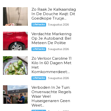
Zo Raak Je Kalkaanslag
In De Douche Kwijt: Dit
Goedkope Trucje...
Lifehacks
5 augustus 2026
Verdachte Markering
Op Je Autoband: Bel
Meteen De Politie
Lifehacks
5 augustus 2026
Zo Verloor Caroline 11
Kilo In 60 Dagen Met
Het
Komkommerdieet:...
Lifehacks
5 augustus 2026
Verboden In Je Tuin:
Onverwachte Regels
Waar Veel
Huiseigenaren Geen
Weet...