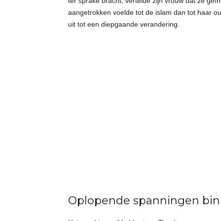
ter sprake bracht, vertelde zijn vrouw dat ze ge
aangetrokken voelde tot de islam dan tot haar ou
uit tot een diepgaande verandering.
Oplopende spanningen binn