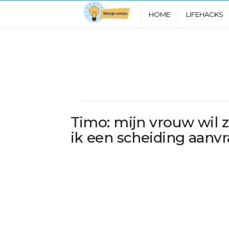
N
HOME
LIFEHACKS
u
t
t
i
Timo: mijn vrouw wil z
g
ik een scheiding aanv
e
W
e
e