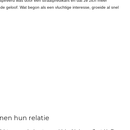
ïnspireerd was door een straatpredikant en dat ze zich meer
de geloof. Wat begon als een vluchtige interesse, groeide al snel
en hun relatie