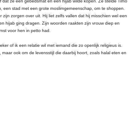
f dat ze een gebedsmat en een hijab wilde kopen. Ze stelde Timo
n, een stad met een grote moslimgemeenschap, om te shoppen.
ijn zorgen over uit. Hij liet zelfs vallen dat hij misschien wel een
een hijab ging dragen. Zijn woorden raakten zijn vrouw diep en
mst voor hen in petto had.
ker of ik een relatie wil met iemand die zo openlijk religieus is.
 maar ook om de levensstijl die daarbij hoort, zoals halal eten en