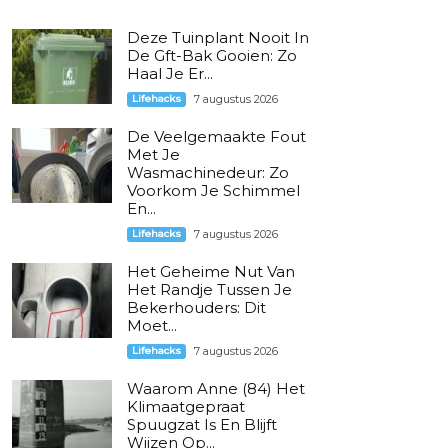
Deze Tuinplant Nooit In
De Gft-Bak Gooien: Zo
Haal Je Er...
Lifehacks
7 augustus 2026
De Veelgemaakte Fout
Met Je
Wasmachinedeur: Zo
Voorkom Je Schimmel
En...
Lifehacks
7 augustus 2026
Het Geheime Nut Van
Het Randje Tussen Je
Bekerhouders: Dit
Moet...
Lifehacks
7 augustus 2026
Waarom Anne (84) Het
Klimaatgepraat
Spuugzat Is En Blijft
Wijzen Op...