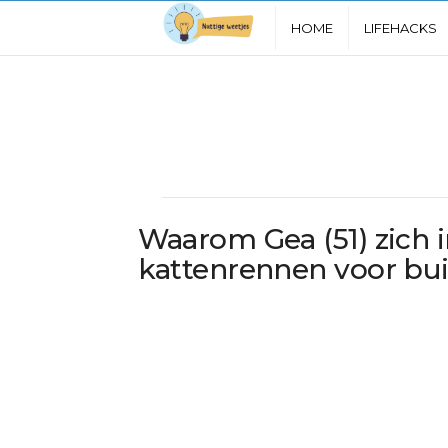
N
HOME
LIFEHACKS
u
t
t
i
Waarom Gea (51) zich i
g
kattenrennen voor bu
e
W
e
e