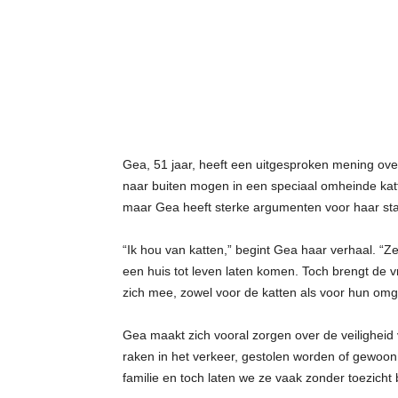
t
j
e
s
Gea, 51 jaar, heeft een uitgesproken mening over
naar buiten mogen in een speciaal omheinde katt
maar Gea heeft sterke argumenten voor haar st
“Ik hou van katten,” begint Gea haar verhaal. “Ze
een huis tot leven laten komen. Toch brengt de v
zich mee, zowel voor de katten als voor hun omg
Gea maakt zich vooral zorgen over de veiligheid 
raken in het verkeer, gestolen worden of gewoo
familie en toch laten we ze vaak zonder toezicht 