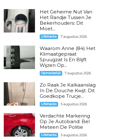
Het Geheime Nut Van
Het Randje Tussen Je
Bekerhouders: Dit
Moet...
Lifehacks
7 augustus 2026
Waarom Anne (84) Het
Klimaatgepraat
Spuugzat Is En Blijft
Wijzen Op...
Opmerkelijk
7 augustus 2026
Zo Raak Je Kalkaanslag
In De Douche Kwijt: Dit
Goedkope Trucje...
Lifehacks
5 augustus 2026
Verdachte Markering
Op Je Autoband: Bel
Meteen De Politie
Lifehacks
5 augustus 2026