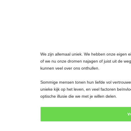
t
j
e
s
We zijn allemaal uniek. We hebben onze eigen 
of we nu onze dromen najagen of juist uit de we
kunnen veel over ons onthullen.
Sommige mensen tonen hun liefde vol vertrouwen
unieke kijk op het leven, en veel factoren beïnvl
optische illusie die we met je willen delen.
V