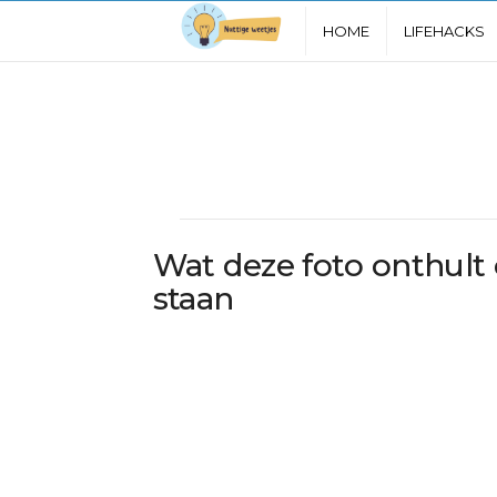
N
HOME
LIFEHACKS
u
t
t
i
Wat deze foto onthult o
g
staan
e
W
e
e