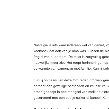
t
j
e
s
Nostalgie is iets waar iedereen wel van geniet, vo
kookboek dat ooit van je oma was. Tussen de bla
fragiel van ouderdom. De tekst is zorgvuldig gesc
nauwelijks meer ziet. Het roept herinneringen op
de warmte van samenzijn met familie. Kun jij rade
Kun jij op basis van deze foto raden om welk ger
oproept aan gezellige ochtenden en knusse keuke
brood gedoopt in een mengsel van melk en eier
geserveerd met een beetje suiker of kaneel. Kun j