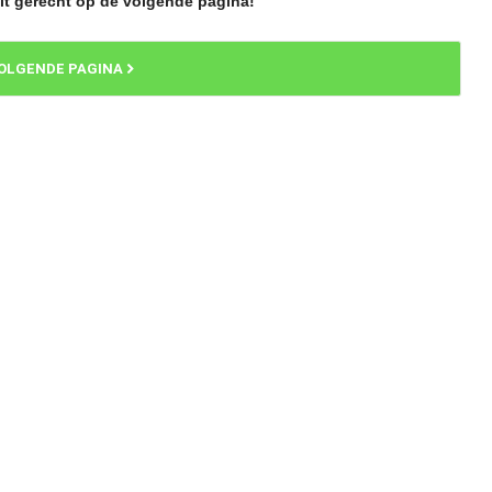
it gerecht op de volgende pagina!
OLGENDE PAGINA