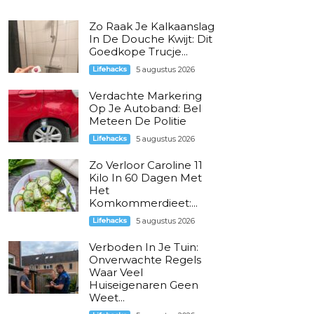
Zo Raak Je Kalkaanslag
In De Douche Kwijt: Dit
Goedkope Trucje...
Lifehacks
5 augustus 2026
Verdachte Markering
Op Je Autoband: Bel
Meteen De Politie
Lifehacks
5 augustus 2026
Zo Verloor Caroline 11
Kilo In 60 Dagen Met
Het
Komkommerdieet:...
Lifehacks
5 augustus 2026
Verboden In Je Tuin:
Onverwachte Regels
Waar Veel
Huiseigenaren Geen
Weet...