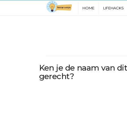
N
HOME
LIFEHACKS
u
t
t
i
Ken je de naam van di
g
gerecht?
e
W
e
e