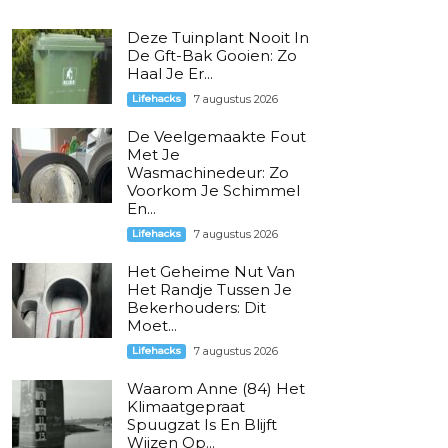
Deze Tuinplant Nooit In
De Gft-Bak Gooien: Zo
Haal Je Er...
Lifehacks
7 augustus 2026
De Veelgemaakte Fout
Met Je
Wasmachinedeur: Zo
Voorkom Je Schimmel
En...
Lifehacks
7 augustus 2026
Het Geheime Nut Van
Het Randje Tussen Je
Bekerhouders: Dit
Moet...
Lifehacks
7 augustus 2026
Waarom Anne (84) Het
Klimaatgepraat
Spuugzat Is En Blijft
Wijzen Op...