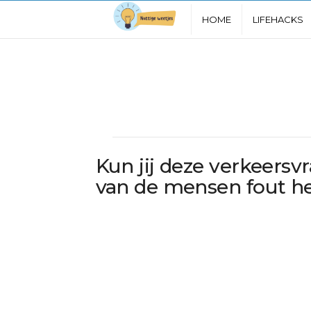
N
HOME
LIFEHACKS
u
t
t
i
Kun jij deze verkeers
g
van de mensen fout he
e
W
e
e