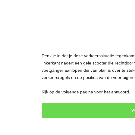
t
j
e
s
Denk je in dat je deze verkeerssituatie tegenkomt
linkerkant nadert een gele scooter die rechtdoor 
voetganger aanlopen die van plan is over te ste
verkeersregels en de posities van de voertuigen
Kijk op de volgende pagina voor het antwoord.
V